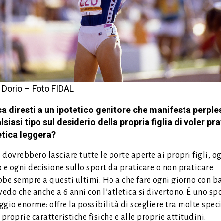
a Dorio – Foto FIDAL
a diresti a un ipotetico genitore che manifesta perples
lsiasi tipo sul desiderio della propria figlia di voler pr
etica leggera?
i dovrebbero lasciare tutte le porte aperte ai propri figli, o
 e ogni decisione sullo sport da praticare o non praticare
bbe sempre a questi ultimi. Ho a che fare ogni giorno con b
vedo che anche a 6 anni con l’atletica si divertono. È uno sp
gio enorme: offre la possibilità di scegliere tra molte speci
 proprie caratteristiche fisiche e alle proprie attitudini.