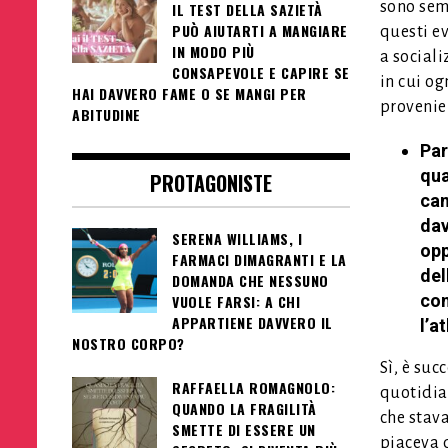
sono sem
IL TEST DELLA SAZIETÀ
PUÒ AIUTARTI A MANGIARE
questi ev
IN MODO PIÙ
a social
CONSAPEVOLE E CAPIRE SE
in cui og
HAI DAVVERO FAME O SE MANGI PER
provenien
ABITUDINE
Par
qua
PROTAGONISTE
cam
dav
SERENA WILLIAMS, I
opp
FARMACI DIMAGRANTI E LA
del
DOMANDA CHE NESSUNO
com
VUOLE FARSI: A CHI
APPARTIENE DAVVERO IL
l’a
NOSTRO CORPO?
Sì, è su
RAFFAELLA ROMAGNOLO:
quotidia
QUANDO LA FRAGILITÀ
che stava
SMETTE DI ESSERE UN
piaceva 