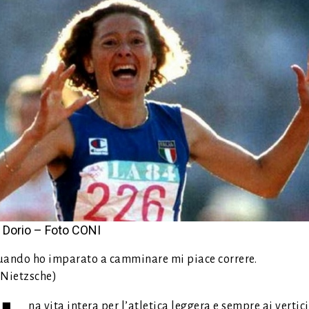
a Dorio – Foto CONI
ando ho imparato a camminare mi piace correre.
. Nietzsche)
na vita intera per l’atletica leggera e sempre ai vertici