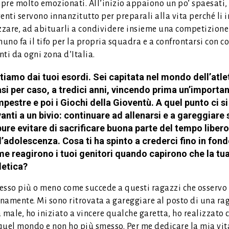
pre molto emozionati. All’inizio appaiono un po’ spaesati
enti servono innanzitutto per preparali alla vita perché li
izzare, ad abituarli a condividere insieme una competizione
nuno fa il tifo per la propria squadra e a confrontarsi con c
ti da ogni zona d’Italia.
tiamo dai tuoi esordi. Sei capitata nel mondo dell’atle
si per caso, a tredici anni, vincendo prima un’importa
pestre e poi i Giochi della Gioventù. A quel punto ci si
anti a un bivio: continuare ad allenarsi e a gareggiare 
ure evitare di sacrificare buona parte del tempo libero
l’adolescenza. Cosa ti ha spinto a crederci fino in fond
e reagirono i tuoi genitori quando capirono che la tua
tletica?
ccesso più o meno come succede a questi ragazzi che osservo
namente. Mi sono ritrovata a gareggiare al posto di una ra
 male, ho iniziato a vincere qualche garetta, ho realizzato 
quel mondo e non ho più smesso. Per me dedicare la mia vit