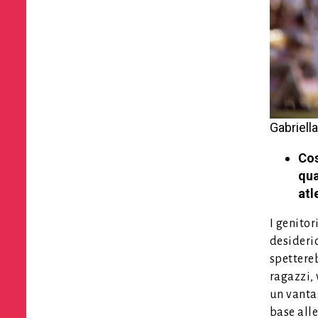
Gabriell
Cos
qua
atl
I genitor
desiderio
spettere
ragazzi, 
un vantag
base alle