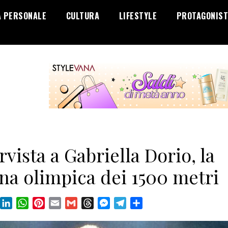
A PERSONALE
CULTURA
LIFESTYLE
PROTAGONIST
rvista a Gabriella Dorio, la
na olimpica dei 1500 metri
book
X
LinkedIn
WhatsApp
Pinterest
Email
Gmail
Threads
Messenger
Telegram
Condividi