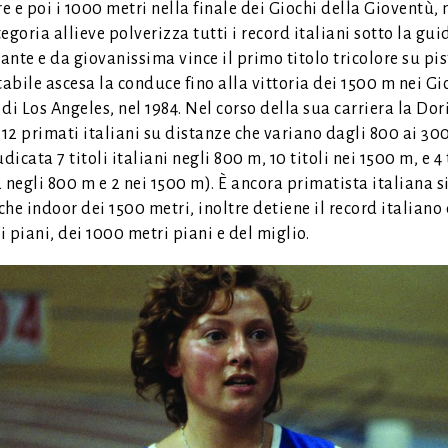
 e poi i 1000 metri nella finale dei Giochi della Gioventù, n
egoria allieve polverizza tutti i record italiani sotto la gui
Sante e da giovanissima vince il primo titolo tricolore su pis
tabile ascesa la conduce fino alla vittoria dei 1500 m nei Gi
di Los Angeles, nel 1984. Nel corso della sua carriera la Dor
 12 primati italiani su distanze che variano dagli 800 ai 30
udicata 7 titoli italiani negli 800 m, 10 titoli nei 1500 m, e 4 
 negli 800 m e 2 nei 1500 m). È ancora primatista italiana s
he indoor dei 1500 metri, inoltre detiene il record italiano
 piani, dei 1000 metri piani e del miglio.