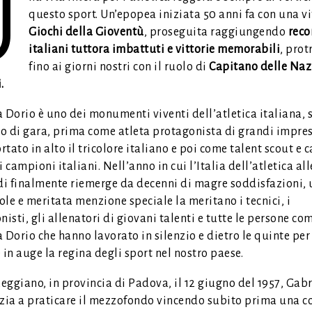
U
questo sport. Un’epopea iniziata 50 anni fa con una vi
Giochi della Gioventù
, proseguita raggiungendo
reco
italiani tuttora imbattuti e vittorie memorabili
, prot
fino ai giorni nostri con il ruolo di
Capitano delle Naz
.
a Dorio è uno dei monumenti viventi dell’atletica italiana,
o di gara, prima come atleta protagonista di grandi impres
tato in alto il tricolore italiano e poi come talent scout e 
i campioni italiani. Nell’anno in cui l’Italia dell’atletica all
i finalmente riemerge da decenni di magre soddisfazioni,
le e meritata menzione speciale la meritano i tecnici, i
nisti, gli allenatori di giovani talenti e tutte le persone co
 Dorio che hanno lavorato in silenzio e dietro le quinte per
 in auge la regina degli sport nel nostro paese.
ggiano, in provincia di Padova, il 12 giugno del 1957, Gabr
izia a praticare il mezzofondo vincendo subito prima una c