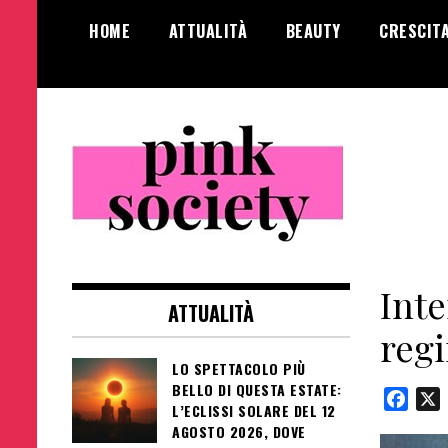
Salta
HOME
ATTUALITÀ
BEAUTY
CRESCIT
al
contenuto
Pink Society
Magazine per la crescita personale
femminile
Inte
ATTUALITÀ
regi
LO SPETTACOLO PIÙ
BELLO DI QUESTA ESTATE:
Face
L’ECLISSI SOLARE DEL 12
AGOSTO 2026, DOVE