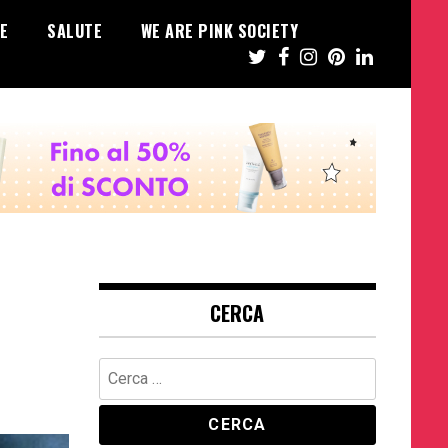
E
SALUTE
WE ARE PINK SOCIETY
CERCA
Ricerca
per: