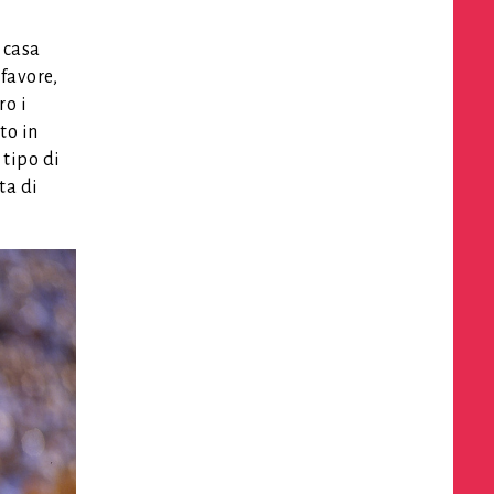
 casa
 favore,
ro i
to in
 tipo di
ta di