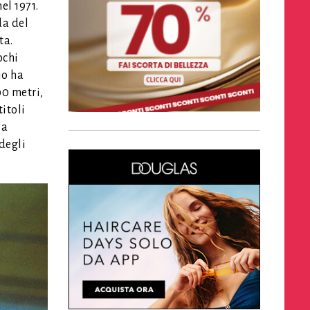
el 1971.
da del
ta.
ochi
io ha
00 metri,
titoli
ia
 degli