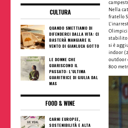
campestre
Nella cat
CULTURA
fratello 
L’inarres
QUANDO SMETTIAMO DI
Olimpici 
DIFENDERCI DALLA VITA: CI
stabilito
BASTERÀ MANGIARE IL
si è aggi
VENTO DI GIANLUCA GOTTO
indoor (2
LE DONNE CHE
outdoor c
GUARISCONO IL
800 metri
PASSATO: L’ULTIMA
GUARITRICE DI GIULIA DAL
MAS
FOOD & WINE
CARNI EUROPEE,
SOSTENIBILITÀ E ALTA