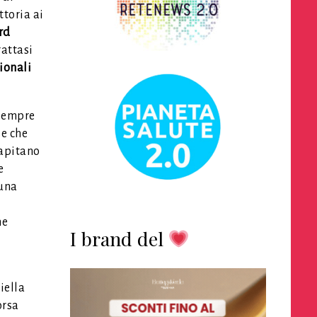
ttoria ai
rd
rattasi
ionali
 sempre
e che
capitano
e
 una
me
I brand del
iella
orsa