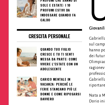
PROFUMI CHE SANNO DI
SOLE E ESTATE: I 10
PROFUMI ESTIVI DA
INDOSSARE QUANDO FA
CALDO
Giovanili
CRESCITA PERSONALE
Gabriell
sul camp
QUANDO TUO FIGLIO
hanno por
CRESCE E TU TI SENTI
dei futur
MESSA DA PARTE: COME
Olimpiad
VIVERE L’ESTATE CON UN
ragionevo
ADOLESCENTE
professio
CARICO MENTALE IN
Gabriella
VACANZA: PERCHÉ LE
riportare
FERIE STANCANO PIÙ LE
DONNE E COME RIPOSARSI
Nata a Me
DAVVERO
Dorio in