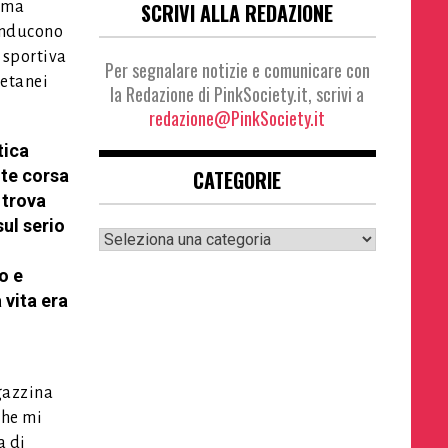
SCRIVI ALLA REDAZIONE
, ma
 inducono
 sportiva
Per segnalare notizie e comunicare con
oetanei
la Redazione di PinkSociety.it, scrivi a
redazione@PinkSociety.it
tica
CATEGORIE
nte corsa
 trova
sul serio
Categorie
o e
 vita era
gazzina
che mi
a di