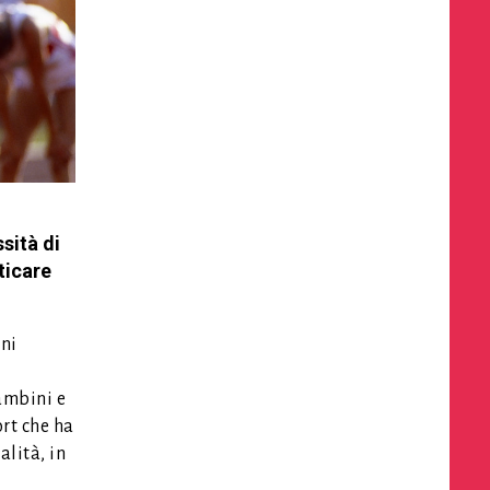
sità di
aticare
gni
ambini e
ort che ha
alità, in