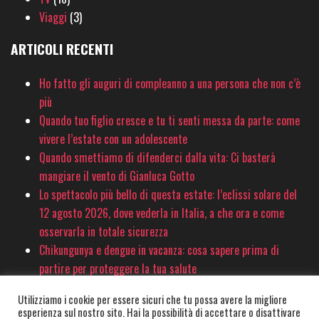
Viaggi
(3)
ARTICOLI RECENTI
Ho fatto gli auguri di compleanno a una persona che non c’è
più
Quando tuo figlio cresce e tu ti senti messa da parte: come
vivere l’estate con un adolescente
Quando smettiamo di difenderci dalla vita: Ci basterà
mangiare il vento di Gianluca Gotto
Lo spettacolo più bello di questa estate: l’eclissi solare del
12 agosto 2026, dove vederla in Italia, a che ora e come
osservarla in totale sicurezza
Chikungunya e dengue in vacanza: cosa sapere prima di
partire per proteggere la tua salute
Utilizziamo i cookie per essere sicuri che tu possa avere la migliore
esperienza sul nostro sito. Hai la possibilità di accettare o disattivare
© PinkSociety.it 2020-2026 - È vietata la copia e la riproduzione dei contenuti