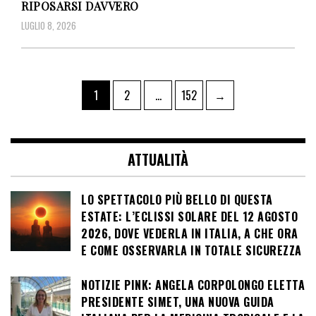
RIPOSARSI DAVVERO
LUGLIO 8, 2026
Paginazione
Pagina
Pagina
Pagina
1
2
…
152
→
degli
articoli
ATTUALITÀ
LO SPETTACOLO PIÙ BELLO DI QUESTA
ESTATE: L’ECLISSI SOLARE DEL 12 AGOSTO
2026, DOVE VEDERLA IN ITALIA, A CHE ORA
E COME OSSERVARLA IN TOTALE SICUREZZA
NOTIZIE PINK: ANGELA CORPOLONGO ELETTA
PRESIDENTE SIMET, UNA NUOVA GUIDA