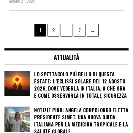
GIUGNO 27, 2025
Paginazione
Pagina
Pagina
Pagina
1
2
…
7
→
degli
articoli
ATTUALITÀ
LO SPETTACOLO PIÙ BELLO DI QUESTA
ESTATE: L’ECLISSI SOLARE DEL 12 AGOSTO
2026, DOVE VEDERLA IN ITALIA, A CHE ORA
E COME OSSERVARLA IN TOTALE SICUREZZA
NOTIZIE PINK: ANGELA CORPOLONGO ELETTA
PRESIDENTE SIMET, UNA NUOVA GUIDA
ITALIANA PER LA MEDICINA TROPICALE E LA
SALUTE GLOBALE