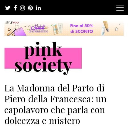
Salta
al
contenuto
Pink Society
Magazine per la crescita personale femminile
La Madonna del Parto di
Piero della Francesca: un
capolavoro che parla con
dolcezza e mistero