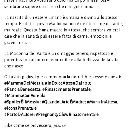
maternità. I loro volti sono dolci ma un po’ misteriosi –
sembrano sapere qualcosa che noi ignoriamo.
La nascita di un essere umano è umana e divina allo stesso
tempo. E infatti questa Madonna non è né eterea nè distante,
ma reale. Questa è una madre in attesa, che sembra volerci
dire che la santità può essere fatta di carne, emozioni e
gravidanza.
La Madonna del Parto è un omaggio tenero, rispettoso e
potentissimo al potere femminile e alla bellezza della vita
che nasce.
Gli ashtag giusti per commentarla potrebbero essere questi
:
#MammaDelMessia #InDolceAttesaDal400;
#PanciaBenedetta; #RinascimentoPrenatale;
#MammaConAureola
#SpoilerÈIlMessia; #QuandoLArteÈMadre; #MariaInAttesa;
#IconaPrenatale
#PartoDAutore; #PregnancyGlowRinascimentale
Like come se piovessero,
please
!