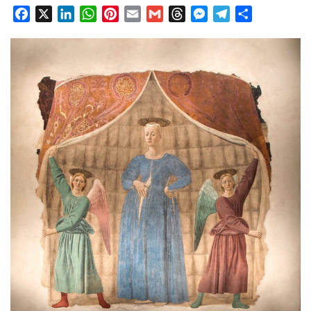
Facebook
X
LinkedIn
WhatsApp
Pinterest
Email
Gmail
Threads
Messenger
Telegram
Condividi