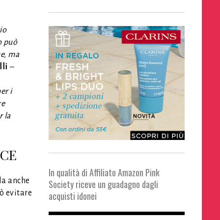
io
io può
ne, ma
lli
–
er i
re
r la
ACE
In qualità di Affiliato Amazon Pink
rla anche
Society riceve un guadagno dagli
ò evitare
acquisti idonei