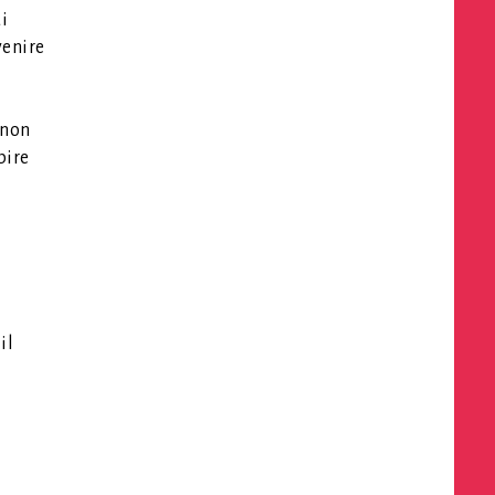
i
venire
 non
pire
il