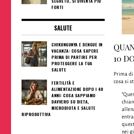
SEGRETO, SI DIVENTA PIÙ
FORTI
SALUTE
CHIKUNGUNYA E DENGUE IN
QUAN
VACANZA: COSA SAPERE
10 D
PRIMA DI PARTIRE PER
PROTEGGERE LA TUA
SALUTE
Prima di 
cosa si s
FERTILITÀ E
ALIMENTAZIONE DOPO I 40
“Ques
ANNI: COSA SAPPIAMO
DAVVERO SU DIETA,
chiar
MICROBIOTA E SALUTE
allen
RIPRODUTTIVA
entra
quest
nei g