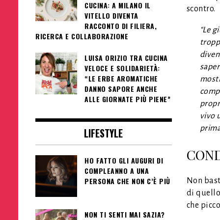
CUCINA: A MILANO IL
scontro.
VITELLO DIVENTA
RACCONTO DI FILIERA,
“Le g
RICERCA E COLLABORAZIONE
troppo
diven
LUISA ORIZIO TRA CUCINA
saper
VELOCE E SOLIDARIETÀ:
“LE ERBE AROMATICHE
mostr
DANNO SAPORE ANCHE
compr
ALLE GIORNATE PIÙ PIENE”
propr
vivo 
prima
LIFESTYLE
COND
HO FATTO GLI AUGURI DI
COMPLEANNO A UNA
PERSONA CHE NON C’È PIÙ
Non basta
di quello
che picco
NON TI SENTI MAI SAZIA?