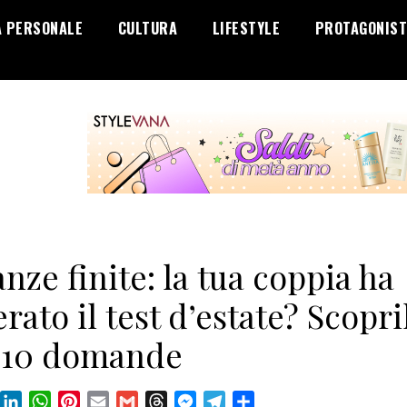
A PERSONALE
CULTURA
LIFESTYLE
PROTAGONIST
nze finite: la tua coppia ha
rato il test d’estate? Scopri
 10 domande
book
X
LinkedIn
WhatsApp
Pinterest
Email
Gmail
Threads
Messenger
Telegram
Condividi