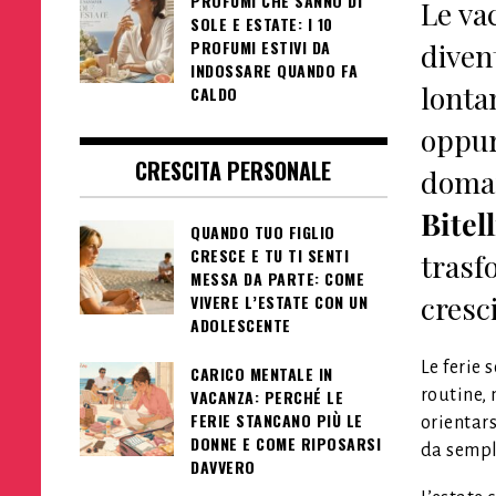
PROFUMI CHE SANNO DI
Le va
SOLE E ESTATE: I 10
PROFUMI ESTIVI DA
diven
INDOSSARE QUANDO FA
lonta
CALDO
oppur
CRESCITA PERSONALE
doman
Bitell
QUANDO TUO FIGLIO
CRESCE E TU TI SENTI
trasf
MESSA DA PARTE: COME
cresci
VIVERE L’ESTATE CON UN
ADOLESCENTE
Le ferie 
CARICO MENTALE IN
routine, 
VACANZA: PERCHÉ LE
FERIE STANCANO PIÙ LE
orientars
DONNE E COME RIPOSARSI
da semp
DAVVERO