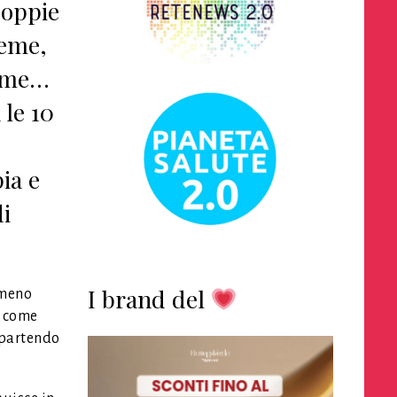
coppie
ieme,
game…
 le 10
ia e
i
I brand del
 meno
a come
, partendo