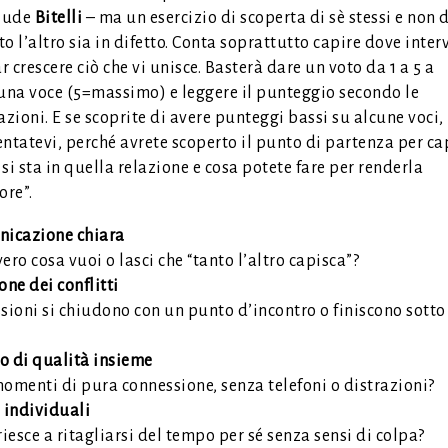
lude
Bitelli
– ma un esercizio di scoperta di sè stessi e non d
o l’altro sia in difetto. Conta soprattutto capire dove inter
ar crescere ciò che vi unisce. Basterà dare un voto da 1 a 5 a
una voce (5=massimo) e leggere il punteggio secondo le
azioni. E se scoprite di avere punteggi bassi su alcune voci,
ntatevi, perché avrete scoperto il punto di partenza per ca
si sta in quella relazione e cosa potete fare per renderla
ore”.
icazione chiara
ero cosa vuoi o lasci che “tanto l’altro capisca”?
one dei conflitti
sioni si chiudono con un punto d’incontro o finiscono sotto 
 di qualità insieme
momenti di pura connessione, senza telefoni o distrazioni?
 individuali
esce a ritagliarsi del tempo per sé senza sensi di colpa?