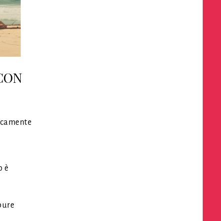
 CON
rocamente
o è
pure