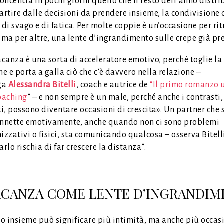
concentra in pochi giorni quello che il resto dell’anno distri
artire dalle decisioni da prendere insieme, la condivisione 
i svago e di fatica. Per molte coppie è un’occasione per ri
 ma per altre, una lente d’ingrandimento sulle crepe già pre
acanza è una sorta di acceleratore emotivo, perché toglie la
ne e porta a galla ciò che c’è davvero nella relazione –
ga
Alessandra Bitelli
, coach e autrice de
“Il primo romanzo u
oaching
” – e non sempre è un male, perché anche i contrasti,
ti, possono diventare occasioni di crescita». Un partner che 
nnette emotivamente, anche quando non ci sono problemi
izzativi o fisici, sta comunicando qualcosa – osserva Bitelli
arlo rischia di far crescere la distanza”.
ACANZA COME LENTE D’INGRANDI
o insieme può significare più intimità, ma anche più occasi