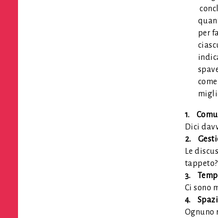
conc
quant
per f
ciasc
indic
spave
come 
migli
1. Comun
Dici davv
2. Gesti
Le discus
tappeto?
3. Tempo
Ci sono 
4. Spazi
Ognuno ri