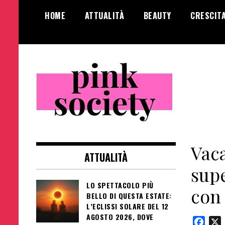
Salta
HOME
ATTUALITÀ
BEAUTY
CRESCIT
al
contenuto
Pink Society
Magazine per la crescita personale
femminile
Vaca
ATTUALITÀ
supe
LO SPETTACOLO PIÙ
con
BELLO DI QUESTA ESTATE:
L’ECLISSI SOLARE DEL 12
AGOSTO 2026, DOVE
Face