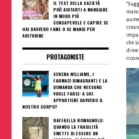
IL TEST DELLA SAZIETÀ
“Sugg
PUÒ AIUTARTI A MANGIARE
manca
IN MODO PIÙ
aumen
CONSAPEVOLE E CAPIRE SE
crean
HAI DAVVERO FAME O SE MANGI PER
ABITUDINE
impar
che s
dimen
PROTAGONISTE
ricon
SERENA WILLIAMS, I
FARMACI DIMAGRANTI E LA
DOMANDA CHE NESSUNO
VUOLE FARSI: A CHI
APPARTIENE DAVVERO IL
NOSTRO CORPO?
RAFFAELLA ROMAGNOLO:
QUANDO LA FRAGILITÀ
SMETTE DI ESSERE UN