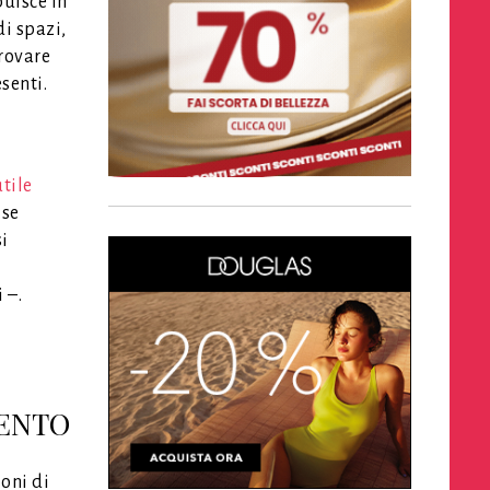
buisce in
di spazi,
trovare
senti.
tile
 se
si
 –.
MENTO
oni di