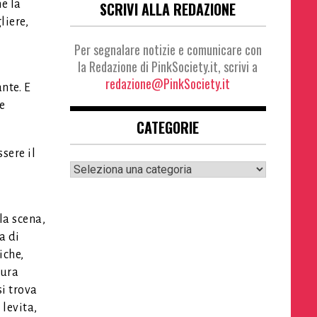
e la
SCRIVI ALLA REDAZIONE
liere,
Per segnalare notizie e comunicare con
la Redazione di PinkSociety.it, scrivi a
redazione@PinkSociety.it
nte. E
e
CATEGORIE
sere il
Categorie
la scena,
a di
iche,
tura
si trova
 levita,