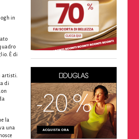
Gogh in
rato
 quadro
io. È di
artisti.
ca di
uon
da
e la
eva una
onosce