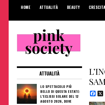
Salta
HOME
ATTUALITÀ
BEAUTY
CRESCIT
al
contenuto
Pink Society
Magazine per la crescita personale
femminile
L’I
ATTUALITÀ
SAM
LO SPETTACOLO PIÙ
BELLO DI QUESTA ESTATE:
Face
L’ECLISSI SOLARE DEL 12
AGOSTO 2026, DOVE