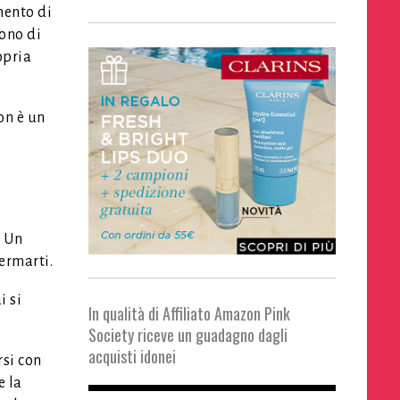
mento di
ono di
opria
on è un
. Un
fermarti.
i si
In qualità di Affiliato Amazon Pink
Society riceve un guadagno dagli
acquisti idonei
rsi con
e la