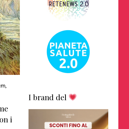
cm,
I brand del
ime
on i