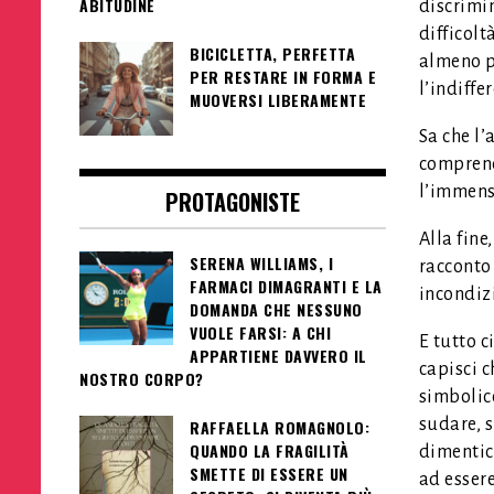
ABITUDINE
discrimin
difficolt
BICICLETTA, PERFETTA
almeno pe
PER RESTARE IN FORMA E
l’indiffe
MUOVERSI LIBERAMENTE
Sa che l’
comprend
l’immenso
PROTAGONISTE
Alla fine
SERENA WILLIAMS, I
racconto
FARMACI DIMAGRANTI E LA
incondizi
DOMANDA CHE NESSUNO
VUOLE FARSI: A CHI
E tutto c
APPARTIENE DAVVERO IL
capisci c
NOSTRO CORPO?
simbolico
sudare, s
RAFFAELLA ROMAGNOLO:
QUANDO LA FRAGILITÀ
dimentica
SMETTE DI ESSERE UN
ad essere