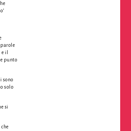
che
o’
e
 parole
e il
le punto
i sono
o solo
e si
 che