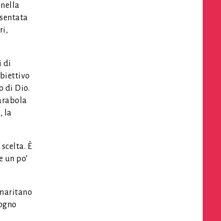
 nella
esentata
ri,
i di
obiettivo
o di Dio.
parabola
, la
scelta. È
e un po’
amaritano
sogno