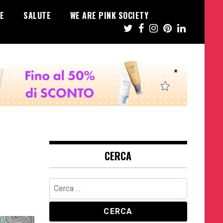
E
SALUTE
WE ARE PINK SOCIETY
CERCA
Ricerca
per: