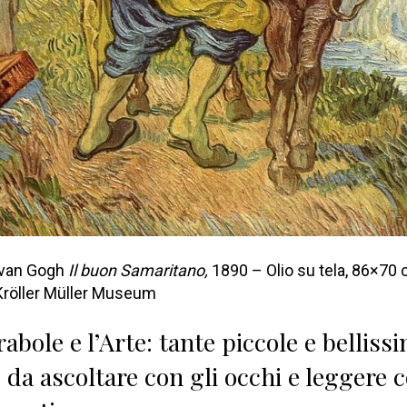
 van Gogh
Il buon Samaritano,
1890 – Olio su tela, 86×70 
 Kröller Müller Museum
abole e l’Arte: tante piccole e belliss
 da ascoltare con gli occhi e leggere c