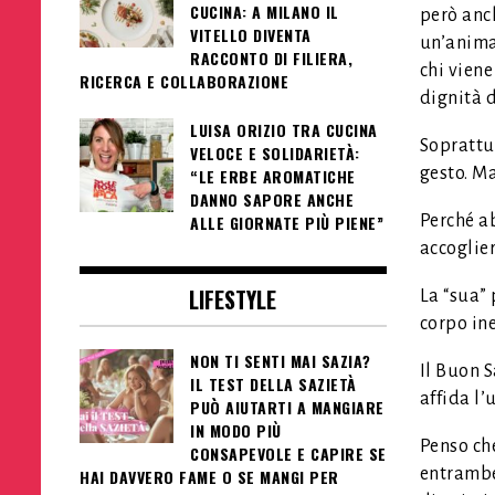
CUCINA: A MILANO IL
però anch
VITELLO DIVENTA
un’anima
RACCONTO DI FILIERA,
chi viene
RICERCA E COLLABORAZIONE
dignità d
LUISA ORIZIO TRA CUCINA
Soprattut
VELOCE E SOLIDARIETÀ:
gesto. Ma
“LE ERBE AROMATICHE
DANNO SAPORE ANCHE
Perché ab
ALLE GIORNATE PIÙ PIENE”
accoglier
LIFESTYLE
La “sua” 
corpo ine
NON TI SENTI MAI SAZIA?
Il Buon 
IL TEST DELLA SAZIETÀ
affida l’
PUÒ AIUTARTI A MANGIARE
IN MODO PIÙ
Penso che
CONSAPEVOLE E CAPIRE SE
entrambe 
HAI DAVVERO FAME O SE MANGI PER