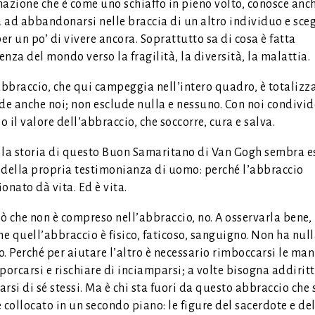
azione che è come uno schiaffo in pieno volto, conosce anch
à ad abbandonarsi nelle braccia di un altro individuo e sceg
r un po’ di vivere ancora. Soprattutto sa di cosa è fatta
renza del mondo verso la fragilità, la diversità, la malattia.
abbraccio, che qui campeggia nell’intero quadro, è totalizza
e anche noi; non esclude nulla e nessuno. Con noi condivid
 il valore dell’abbraccio, che soccorre, cura e salva.
, la storia di questo Buon Samaritano di Van Gogh sembra es
 della propria testimonianza di uomo: perché l’abbraccio
onato dà vita. Ed è vita.
iò che non è compreso nell’abbraccio, no. A osservarla bene, 
he quell’abbraccio è fisico, faticoso, sanguigno. Non ha null
. Perché per aiutare l’altro è necessario rimboccarsi le man
porcarsi e rischiare di inciamparsi; a volte bisogna addirit
rsi di sé stessi. Ma è chi sta fuori da questo abbraccio che 
 collocato in un secondo piano: le figure del sacerdote e del