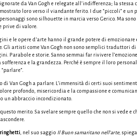
gnorate da Van Gogh e relegate all’indifferenza; la stessa 
ostrato loro verso il viandante ferito. I due “piccoli” e un p
 personaggi sono silhouette in marcia verso Gerico. Ma sono
 prive di valore.
ini e le opere d’arte hanno il grande potere di emozionare 
. Gli artisti come Van Gogh non sono semplici traduttori di
ni. Parabole e storie. Sanno semmai far rivivere l’emozione 
a sofferenza e la grandezza. Perché è sempre il loro persona
a “parlare”.
 di Van Gogh a parlare. L’immensità di certi suoi sentiment
 dolore profondo, misericordia e la compassione e comunican
so un abbraccio incondizionato.
 questo merito. Sa svelare sempre quello che non si vede e ch
nascondere.
ringhetti
, nel suo saggio
Il Buon samaritano nell’arte,
spiega