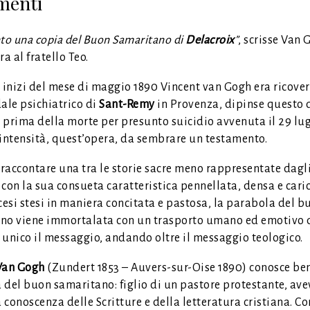
menti
to una copia del Buon Samaritano di
Delacroix
”
, scrisse Van 
ra al fratello Teo.
i inizi del mese di maggio 1890 Vincent van Gogh era ricove
ale psichiatrico di
Sant-Remy
in Provenza, dipinse questo
prima della morte per presunto suicidio avvenuta il 29 lugl
 intensità, quest’opera, da sembrare un testamento.
 raccontare una tra le storie sacre meno rappresentate dagli 
con la sua consueta caratteristica pennellata, densa e cari
cesi stesi in maniera concitata e pastosa, la parabola del b
no viene immortalata con un trasporto umano ed emotivo 
 unico il messaggio, andando oltre il messaggio teologico.
Van Gogh
(Zundert 1853 – Auvers-sur-Oise 1890) conosce ben
 del buon samaritano: figlio di un pastore protestante, av
conoscenza delle Scritture e della letteratura cristiana. C