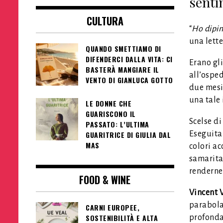
senti
CULTURA
“
Ho dipin
una lette
QUANDO SMETTIAMO DI
DIFENDERCI DALLA VITA: CI
Erano gl
BASTERÀ MANGIARE IL
all’osped
VENTO DI GIANLUCA GOTTO
due mesi 
una tale
LE DONNE CHE
GUARISCONO IL
Scelse di
PASSATO: L’ULTIMA
Eseguita 
GUARITRICE DI GIULIA DAL
MAS
colori ac
samarita
renderne
FOOD & WINE
Vincent 
parabola
CARNI EUROPEE,
SOSTENIBILITÀ E ALTA
profonda 