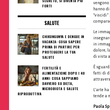
SEGRETO, SI DIVENTA PIÙ
vengono i
FORTI
hanno dim
“viscidi”
SALUTE
comparse
Le immag
CHIKUNGUNYA E DENGUE IN
insegnare
VACANZA: COSA SAPERE
in immagi
PRIMA DI PARTIRE PER
dolore, l
PROTEGGERE LA TUA
di vista 
SALUTE
È sguardo
FERTILITÀ E
ALIMENTAZIONE DOPO I 40
fatti di
ANNI: COSA SAPPIAMO
attraver
DAVVERO SU DIETA,
MICROBIOTA E SALUTE
L’arte ha
RIPRODUTTIVA
tende a 
Paola Sp