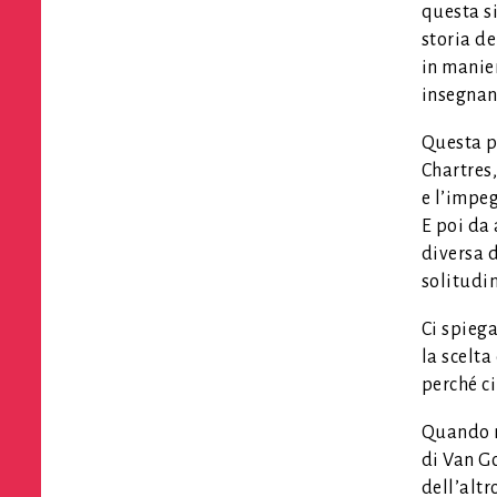
questa s
storia de
in manier
insegnan
Questa pa
Chartres,
e l’impeg
E poi da
diversa d
solitudin
Ci spiega
la scelta
perché ci
Quando n
di Van Go
dell’altr