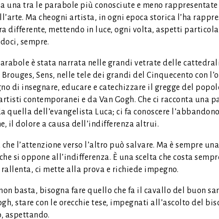
ia una tra le parabole più conosciute e meno rappresentate
ll’arte. Ma cheogni artista, in ogni epoca storica l’ha rappr
a differente, mettendo in luce, ogni volta, aspetti particola
doci, sempre.
rabole è stata narrata nelle grandi vetrate delle cattedral
 Brouges, Sens, nelle tele dei grandi del Cinquecento con l’
no di insegnare, educare e catechizzare il gregge del popol
 artisti contemporanei e da Van Gogh. Che ci racconta una 
a quella dell’evangelista Luca; ci fa conoscere l’abbandono
e, il dolore a causa dell’indifferenza altrui.
 che l’attenzione verso l’altro può salvare. Ma è sempre una 
 che si oppone all’indifferenza. È una scelta che costa sempr
 rallenta, ci mette alla prova e richiede impegno.
on basta, bisogna fare quello che fa il cavallo del buon s
gh, stare con le orecchie tese, impegnati all’ascolto del bi
o, aspettando.