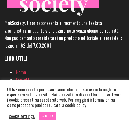
PinkSociety.it non rappresenta al momento una testata
giornalistica in quanto viene aggiornato senza alcuna periodicità.
Non può pertanto considerarsi un prodotto editoriale ai sensi della
legge n° 62 del 7.03.2001
LINK UTILI
Home
Contattaci
Impressum
Utilizziamo i cookie per essere sicuri che tu possa avere la migliore
Lavora con noi
esperienza sul nostro sito. Hai la possibilità di accettare o disattivare
i cookie presenti su questo sito web. Per maggiori informazioni su
Offerte Pink 🛍
come procedere puoi consultare la cookie policy
Privacy & Cookie Policy
Cookie settings
ACCETTA
Pubblica un Guest Post
We are Pink Society