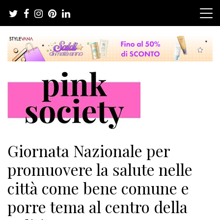
Salta
al
contenuto
Pink Society
Magazine per la crescita personale femminile
Giornata Nazionale per
promuovere la salute nelle
città come bene comune e
porre tema al centro della