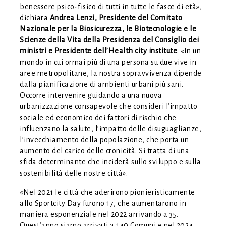
benessere psico-fisico di tutti in tutte le fasce di età»,
dichiara
Andrea Lenzi, Presidente del Comitato
Nazionale per la Biosicurezza, le Biotecnologie e le
Scienze della Vita della Presidenza del Consiglio dei
ministri e Presidente dell’Health city institute
. «In un
mondo in cui ormai più di una persona su due vive in
aree metropolitane, la nostra sopravvivenza dipende
dalla pianificazione di ambienti urbani più sani.
Occorre intervenire guidando a una nuova
urbanizzazione consapevole che consideri l’impatto
sociale ed economico dei fattori di rischio che
influenzano la salute, l’impatto delle disuguaglianze,
l’invecchiamento della popolazione, che porta un
aumento del carico delle cronicità. Si tratta di una
sfida determinante che inciderà sullo sviluppo e sulla
sostenibilità delle nostre città».
«Nel 2021 le città che aderirono pionieristicamente
allo Sportcity Day furono 17, che aumentarono in
maniera esponenziale nel 2022 arrivando a 35.
Quest’anno siamo arrivati a 140 Comuni e nel 2024