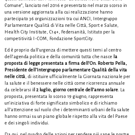
Comune”, lanciato nel 2016 e presentato nel marzo scorso in
una versione aggiornata alla cui realizzazione hanno
partecipato 36 organizzazioni tra cui ANCI, Intergruppo
Parlamentare Qualità di Vita nelle Città, Sport e Salute,
Health City Institute, C14+, Federsanità, Istituto per la
competitività I-COM, Fondazione SportCity.
Ed è proprio dall’urgenza di mettere questi temi al centro
dell’agenda politica e della comunità tutta che nasce
la
proposta di legge presentata a firma dell’On. Roberto Pella,
Presidente dell’Intergruppo parlamentare Qualità della vita
nelle città
, di istituire ufficialmente la Giornata nazionale per
la salute e il benessere nelle città come ricorrenza annuale
da celebrarsi
il 2 luglio, giorno centrale dell’anno solare
. La
proposta, presentata lo scorso 19 giugno, rappresenta
un’iniziativa di forte significato simbolico e di richiamo
all’attenzione sul ruolo che i determinanti urbani della salute
hanno ormai su un piano globale rispetto alla vita del Paese
e dei singoli individui.
Da qui, nel quadro delle azioni per rendere più sane le nostre