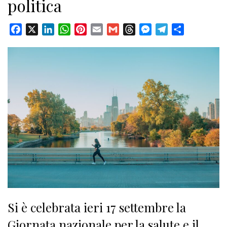
politica
Facebook
X
LinkedIn
WhatsApp
Pinterest
Email
Gmail
Threads
Messenger
Telegram
Condividi
Si è celebrata ieri 17 settembre la
Giornata nazionale per la salute e il