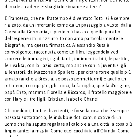
di male a cadere. È sbagliato rimanere a terra”.
E Francesco, che nel frattempo è diventato Totti, si è sempre
rialzato, da un infortunio come da un passaggio a vuoto, dalla
Corea alla Germania, il punto più basso e quello più alto
dell’esperienza in azzurro. Io non amo particolarmente le
biografie, ma questa firmata da Alessandro Ruta è
coinvolgente, raccontata come un film: leggendola vedi
scorrere le immagini, i gol, tanti, indimenticabili, le partite,
le rivalità, con la Lazio, certo, ma anche con la Juventus; gli
allenatori, da Mazzone a Spalletti, per citare forse quello più
amato (anche a Brescia, se posso permettermi) e quello un
po’ meno; i compagni, gli amici, la famiglia, quella d’origine,
papà Enzo, mamma Fiorella e Riccardo, il fratello maggiore e
con Ilary e i tre figli, Cristian, Isabel e Chanel.
Gli aneddoti, tanti e divertenti, e forse la cosa che è sempre
passata sottotraccia, le indubbie doti comunicative di un
uomo che ha saputo regalare al calcio e a una città la cosa più
importante: la magia. Come quel cucchiaio all’Olanda. Come