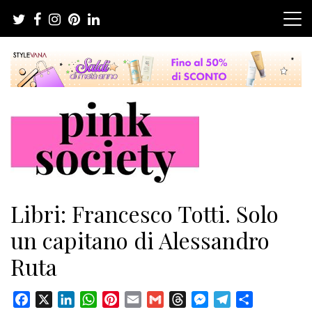
Salta
al
contenuto
Pink Society
Magazine per la crescita personale femminile
Libri: Francesco Totti. Solo
un capitano di Alessandro
Ruta
Facebook
X
LinkedIn
WhatsApp
Pinterest
Email
Gmail
Threads
Messenger
Telegram
Condividi