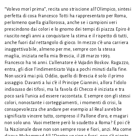
“Volevo morì prima”, recita uno striscione all’Olimpico, sintesi
perfetta di cosa Francesco Totti ha rappresentato per Roma,
perlomeno quella giallorossa, anche se i campioni veri
prescindono dai colori e lo gnomo dei tempi di piazza Epiro è
riuscito negli anni a conquistare la stima e il rispetto di tutti,
anche fuori dal rettangolo di gioco. In mezzo c’è una carriera
inaggettivabile, almeno per me, sempre con la stessa
maglia, iniziata nella mia Brescia, il 28 marzo 1993.
Francesco ha 16 anni. L’allenatore è Vujadin Boskov. Ragazzo,
entra, gli dice l’indimenticato Vuja a pochi minuti dalla fine.
Non uscirà mai più. Oddio, quello di Brescia è solo il primo
assaggio. Davanti a lui c’è il Principe Giannini, allora l’idolo
indiscusso dei tifosi, ma la favola di Checco è iniziata e tra
poco sarà l’unica ad essere raccontata. E sempre con gli stessi
colori, nonostante i corteggiamenti, i momenti di crisi, la
consapevolezza che andare per esempio al Real avrebbe
significato vincere tutto, compreso il Pallone d’oro, e magari
non solo uno. Vuoi mettere però lo scudetto a Roma? E poi c’è
la Nazionale dove non son sempre rose e fiori, anzi. Ma come
diceva Muhammad Alì “Dentro un ring o fuori, non c’è niente