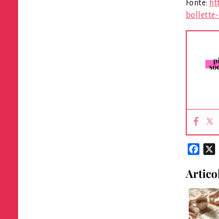
Fonte:
ht
bollette
Face
Artico