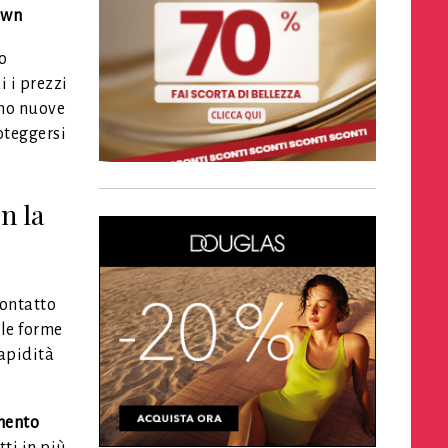
own
lo
i i prezzi
nno nuove
oteggersi
n la
contatto
lle forme
rapidità
mento
ti in più