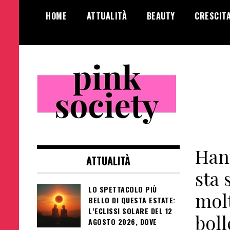
Salta
HOME
ATTUALITÀ
BEAUTY
CRESCIT
al
contenuto
Pink Society
Magazine per la crescita personale
femminile
Han
ATTUALITÀ
sta
LO SPETTACOLO PIÙ
molt
BELLO DI QUESTA ESTATE:
L’ECLISSI SOLARE DEL 12
boll
AGOSTO 2026, DOVE