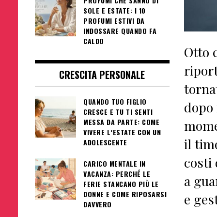
PROFUMI CHE SANNO DI
SOLE E ESTATE: I 10
PROFUMI ESTIVI DA
INDOSSARE QUANDO FA
CALDO
Otto 
riport
CRESCITA PERSONALE
torna
QUANDO TUO FIGLIO
dopo 
CRESCE E TU TI SENTI
MESSA DA PARTE: COME
momen
VIVERE L’ESTATE CON UN
il tim
ADOLESCENTE
costi
CARICO MENTALE IN
VACANZA: PERCHÉ LE
a gua
FERIE STANCANO PIÙ LE
DONNE E COME RIPOSARSI
e ges
DAVVERO