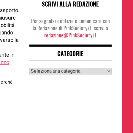
SCRIVI ALLA REDAZIONE
rasporto.
hiusure
Per segnalare notizie e comunicare con
bilità.
la Redazione di PinkSociety.it, scrivi a
uando
redazione@PinkSociety.it
verso le
CATEGORIE
ante in
ezzo
Categorie
perché