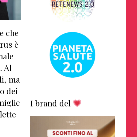
e che
irus è
nale
. Al
li, ma
to dei
miglie
I brand del
lette