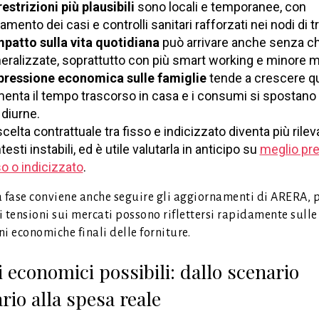
restrizioni più plausibili
sono locali e temporanee, con
lamento dei casi e controlli sanitari rafforzati nei nodi di t
mpatto sulla vita quotidiana
può arrivare anche senza c
eralizzate, soprattutto con più smart working e minore mo
pressione economica sulle famiglie
tende a crescere q
enta il tempo trascorso in casa e i consumi si spostano 
 diurne.
scelta contrattuale tra fisso e indicizzato diventa più rilev
testi instabili, ed è utile valutarla in anticipo su
meglio pr
so o indicizzato
.
a fase conviene anche seguire gli aggiornamenti di ARERA, 
 tensioni sui mercati possono riflettersi rapidamente sulle
i economiche finali delle forniture.
i economici possibili: dallo scenario
rio alla spesa reale