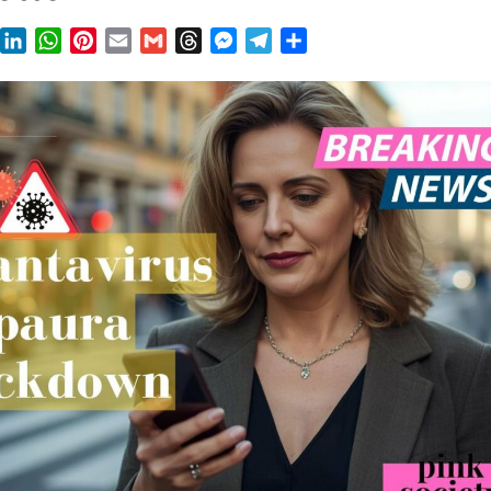
book
X
LinkedIn
WhatsApp
Pinterest
Email
Gmail
Threads
Messenger
Telegram
Condividi