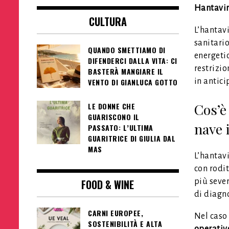
Hantavir
CULTURA
L’hantavi
sanitario
QUANDO SMETTIAMO DI
energetic
DIFENDERCI DALLA VITA: CI
restrizio
BASTERÀ MANGIARE IL
in antici
VENTO DI GIANLUCA GOTTO
Cos’è
LE DONNE CHE
GUARISCONO IL
nave 
PASSATO: L’ULTIMA
GUARITRICE DI GIULIA DAL
MAS
L’hantavi
con rodit
FOOD & WINE
più seve
di diagno
CARNI EUROPEE,
Nel caso
SOSTENIBILITÀ E ALTA
operativ