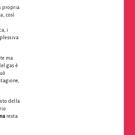
a propria
a, così
a, i
plessiva
ate ma
del gas è
può
stagione,
sto della
rio
ima
resta