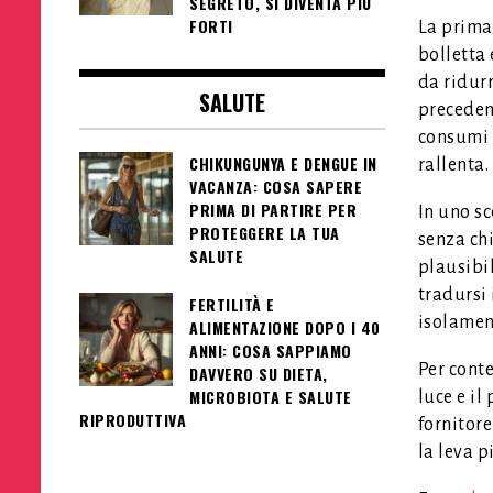
SEGRETO, SI DIVENTA PIÙ
FORTI
La prima 
bolletta 
da ridurr
SALUTE
preceden
consumi 
CHIKUNGUNYA E DENGUE IN
rallenta.
VACANZA: COSA SAPERE
PRIMA DI PARTIRE PER
In uno sc
PROTEGGERE LA TUA
senza chi
SALUTE
plausibi
tradursi 
FERTILITÀ E
isolamen
ALIMENTAZIONE DOPO I 40
ANNI: COSA SAPPIAMO
Per conte
DAVVERO SU DIETA,
MICROBIOTA E SALUTE
luce e il
RIPRODUTTIVA
fornitore
la leva p