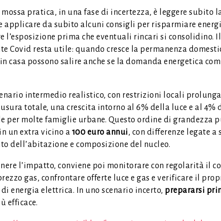
mossa pratica, in una fase di incertezza, è leggere subito l
e applicare da subito alcuni consigli per risparmiare energi
e l’esposizione prima che eventuali rincari si consolidino. Il
te Covid resta utile: quando cresce la permanenza domestic
in casa possono salire anche se la domanda energetica com
enario intermedio realistico, con restrizioni locali prolung
usura totale, una crescita intorno al 6% della luce e al 4% 
le per molte famiglie urbane. Questo ordine di grandezza 
in un extra vicino a
100 euro annui
, con differenze legate a 
to dell’abitazione e composizione del nucleo.
nere l’impatto, conviene poi monitorare con regolarità il co
 prezzo gas, confrontare offerte luce e gas e verificare il prop
 di energia elettrica. In uno scenario incerto,
prepararsi pr
iù efficace.