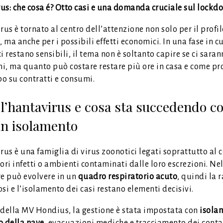
us: che cosa é?
Otto casi e una domanda cruciale sul lockd
rus è tornato al centro dell’attenzione non solo per il profi
, ma anche per i possibili effetti economici. In una fase in cu
i restano sensibili, il tema non è soltanto capire se ci sara
ni, ma quanto può costare restare più ore in casa e come pr
po su contratti e consumi.
 l’hantavirus e cosa sta succedendo co
in isolamento
rus è una famiglia di virus zoonotici legati soprattutto al 
ori infetti o ambienti contaminati dalle loro escrezioni. Ne
re può evolvere in un
quadro respiratorio acuto
, quindi la 
si e l’isolamento dei casi restano elementi decisivi.
 della MV Hondius, la gestione è stata impostata con
isola
o della nave
, evacuazioni mediche e tracciamento dei contat