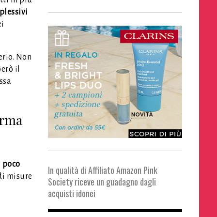
plessivi
ei
serio. Non
erò il
ssa
orma
e
poco
In qualità di Affiliato Amazon Pink
 di misure
Society riceve un guadagno dagli
acquisti idonei