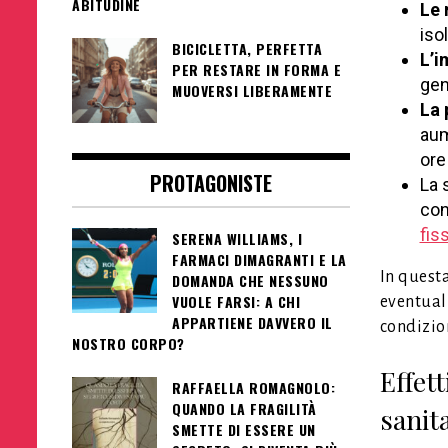
ABITUDINE
Le 
iso
BICICLETTA, PERFETTA
L’i
PER RESTARE IN FORMA E
gen
MUOVERSI LIBERAMENTE
La 
aum
ore
PROTAGONISTE
La 
con
fis
SERENA WILLIAMS, I
FARMACI DIMAGRANTI E LA
In quest
DOMANDA CHE NESSUNO
VUOLE FARSI: A CHI
eventuali
APPARTIENE DAVVERO IL
condizion
NOSTRO CORPO?
Effett
RAFFAELLA ROMAGNOLO:
QUANDO LA FRAGILITÀ
sanita
SMETTE DI ESSERE UN