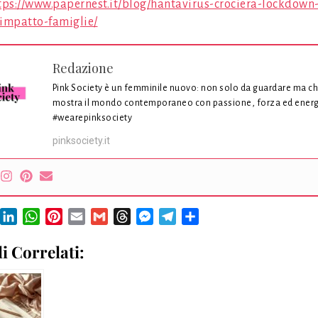
tps://www.papernest.it/blog/hantavirus-crociera-lockdown
-impatto-famiglie/
Redazione
Pink Society è un femminile nuovo: non solo da guardare ma c
mostra il mondo contemporaneo con passione, forza ed energ
#wearepinksociety
pinksociety.it
book
X
LinkedIn
WhatsApp
Pinterest
Email
Gmail
Threads
Messenger
Telegram
Condividi
li Correlati: