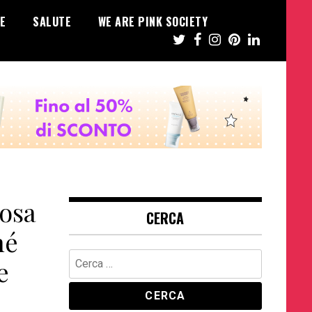
E
SALUTE
WE ARE PINK SOCIETY
osa
CERCA
hé
Ricerca
e
per: