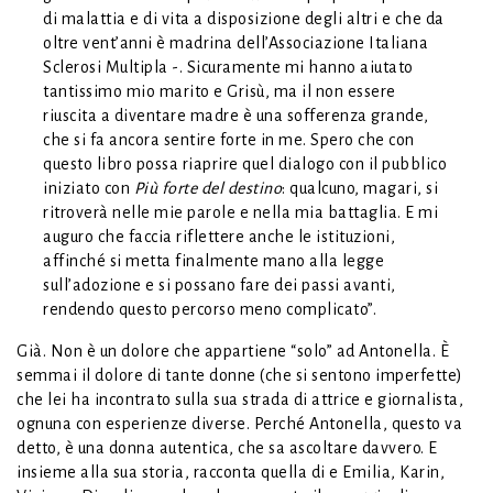
di malattia e di vita a disposizione degli altri e che da
oltre vent’anni è madrina dell’Associazione Italiana
Sclerosi Multipla -. Sicuramente mi hanno aiutato
tantissimo mio marito e Grisù, ma il non essere
riuscita a diventare madre è una sofferenza grande,
che si fa ancora sentire forte in me. Spero che con
questo libro possa riaprire quel dialogo con il pubblico
iniziato con
Più forte del destino
: qualcuno, magari, si
ritroverà nelle mie parole e nella mia battaglia. E mi
auguro che faccia riflettere anche le istituzioni,
affinché si metta finalmente mano alla legge
sull’adozione e si possano fare dei passi avanti,
rendendo questo percorso meno complicato”.
Già. Non è un dolore che appartiene “solo” ad Antonella. È
semmai il dolore di tante donne (che si sentono imperfette)
che lei ha incontrato sulla sua strada di attrice e giornalista,
ognuna con esperienze diverse. Perché Antonella, questo va
detto, è una donna autentica, che sa ascoltare davvero. E
insieme alla sua storia, racconta quella di e Emilia, Karin,