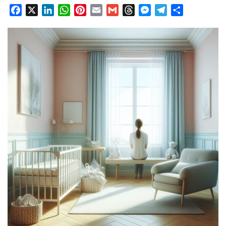
Facebook
X
LinkedIn
WhatsApp
Pinterest
Email
Gmail
Threads
Messenger
Telegram
Condividi