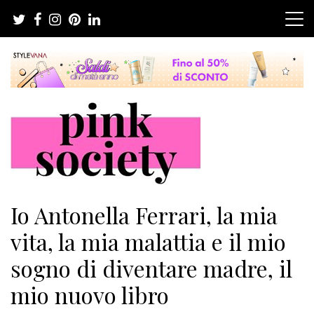
Salta
al
contenuto
Pink Society
Magazine per la crescita personale femminile
Io Antonella Ferrari, la mia
vita, la mia malattia e il mio
sogno di diventare madre, il
mio nuovo libro