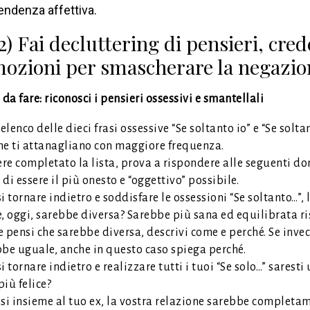
endenza affettiva.
2) Fai decluttering di pensieri, cre
ozioni per smascherare la negazio
 da fare: riconosci i pensieri ossessivi e smantellali
 elenco delle dieci frasi ossessive “Se soltanto io” e “Se solta
che ti attanagliano con maggiore frequenza.
re completato la lista, prova a rispondere alle seguenti d
di essere il più onesto e “oggettivo” possibile.
i tornare indietro e soddisfare le ossessioni “Se soltanto…”, 
, oggi, sarebbe diversa? Sarebbe più sana ed equilibrata ri
 pensi che sarebbe diversa, descrivi come e perché. Se invec
bbe uguale, anche in questo caso spiega perché.
i tornare indietro e realizzare tutti i tuoi “Se solo…” saresti
iù felice?
ssi insieme al tuo ex, la vostra relazione sarebbe completa