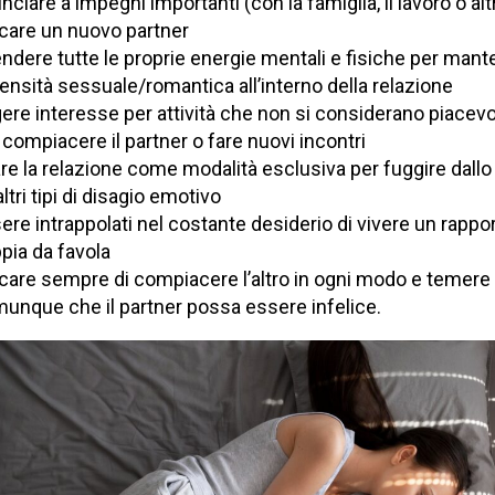
unciare a impegni importanti (con la famiglia, il lavoro o alt
care un nuovo partner
ndere tutte le proprie energie mentali e fisiche per mant
ntensità sessuale/romantica all’interno della relazione
gere interesse per attività che non si considerano piacevo
 compiacere il partner o fare nuovi incontri
re la relazione come modalità esclusiva per fuggire dallo
ltri tipi di disagio emotivo
ere intrappolati nel costante desiderio di vivere un rappor
pia da favola
care sempre di compiacere l’altro in ogni modo e temere
unque che il partner possa essere infelice.