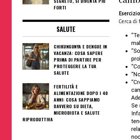
SEGRETO, SI DIVENTA PIÙ
FORTI
Esercizio
Cerca di 
SALUTE
“Te
mal
CHIKUNGUNYA E DENGUE IN
“So
VACANZA: COSA SAPERE
pro
PRIMA DI PARTIRE PER
PROTEGGERE LA TUA
“Co
SALUTE
“No
“Cr
FERTILITÀ E
cam
ALIMENTAZIONE DOPO I 40
Ade
ANNI: COSA SAPPIAMO
Se 
DAVVERO SU DIETA,
MICROBIOTA E SALUTE
Inf
RIPRODUTTIVA
ten
rel
noc