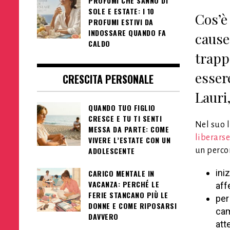
PROFUMI CHE SANNO DI
SOLE E ESTATE: I 10
Cos’è
PROFUMI ESTIVI DA
INDOSSARE QUANDO FA
cause
CALDO
trapp
esser
CRESCITA PERSONALE
Lauri
QUANDO TUO FIGLIO
CRESCE E TU TI SENTI
Nel suo l
MESSA DA PARTE: COME
liberars
VIVERE L’ESTATE CON UN
ADOLESCENTE
un percor
ini
CARICO MENTALE IN
VACANZA: PERCHÉ LE
aff
FERIE STANCANO PIÙ LE
per
DONNE E COME RIPOSARSI
cam
DAVVERO
att