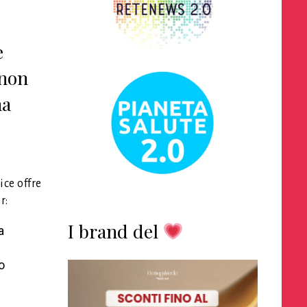
e
 non
na
ice offre
r:
I brand del
a
o