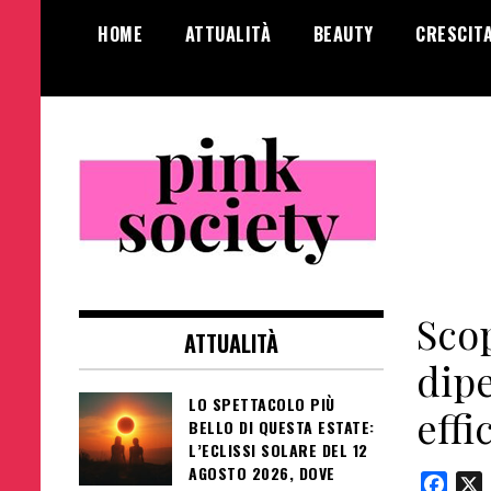
Salta
HOME
ATTUALITÀ
BEAUTY
CRESCIT
al
contenuto
Pink Society
Magazine per la crescita personale
femminile
Scop
ATTUALITÀ
dipe
LO SPETTACOLO PIÙ
effi
BELLO DI QUESTA ESTATE:
L’ECLISSI SOLARE DEL 12
AGOSTO 2026, DOVE
Face