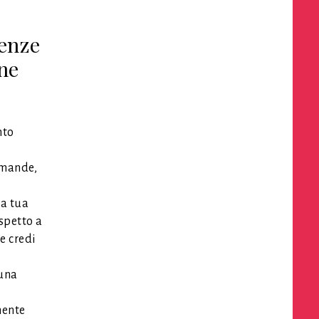
denze
ne
nto
omande,
la tua
spetto a
e credi
 una
mente