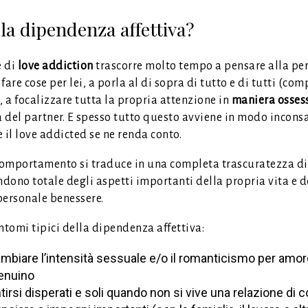
 la dipendenza affettiva?
e di
love addiction
trascorre molto tempo a pensare alla pe
fare cose per lei, a porla al di sopra di tutto e di tutti (com
, a focalizzare tutta la propria attenzione in
maniera osses
a del partner. E spesso tutto questo avviene in modo incons
 il love addicted se ne renda conto.
omportamento si traduce in una completa trascuratezza di 
dono totale degli aspetti importanti della propria vita e d
personale benessere.
ntomi tipici della dipendenza affettiva:
mbiare l’intensità sessuale e/o il romanticismo per amo
enuino
tirsi disperati e soli quando non si vive una relazione di 