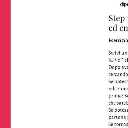
dip
Step 
ed em
Esercizio
Scrivi un
lui/lei” 
Dopo ave
cercando 
Se potess
relazione
prima? Se
che sare
Se potess
persona p
Se torna