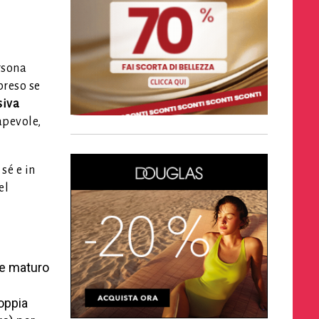
rsona
preso se
siva
apevole,
sé e in
el
re maturo
coppia