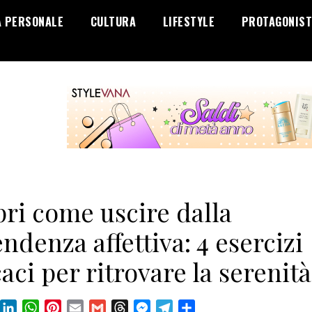
A PERSONALE
CULTURA
LIFESTYLE
PROTAGONIST
ri come uscire dalla
ndenza affettiva: 4 esercizi
caci per ritrovare la serenità
book
X
LinkedIn
WhatsApp
Pinterest
Email
Gmail
Threads
Messenger
Telegram
Condividi