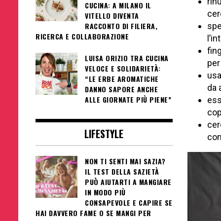
rin
CUCINA: A MILANO IL
cer
VITELLO DIVENTA
spe
RACCONTO DI FILIERA,
RICERCA E COLLABORAZIONE
l’i
fin
LUISA ORIZIO TRA CUCINA
per
VELOCE E SOLIDARIETÀ:
usa
“LE ERBE AROMATICHE
da a
DANNO SAPORE ANCHE
ALLE GIORNATE PIÙ PIENE”
ess
cop
cer
LIFESTYLE
com
NON TI SENTI MAI SAZIA?
IL TEST DELLA SAZIETÀ
PUÒ AIUTARTI A MANGIARE
IN MODO PIÙ
CONSAPEVOLE E CAPIRE SE
HAI DAVVERO FAME O SE MANGI PER