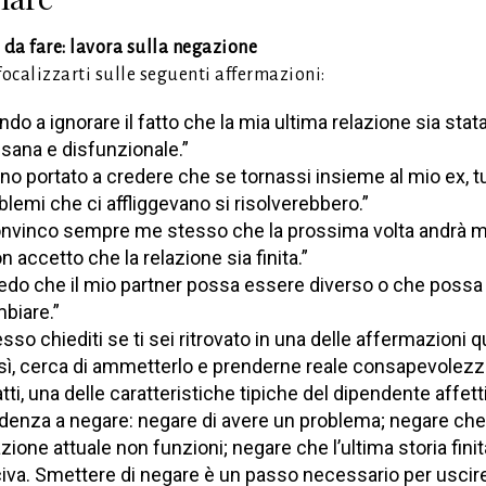
 da fare: lavora sulla negazione
focalizzarti sulle seguenti affermazioni:
ndo a ignorare il fatto che la mia ultima relazione sia stat
sana e disfunzionale.”
no portato a credere che se tornassi insieme al mio ex, tut
blemi che ci affliggevano si risolverebbero.”
nvinco sempre me stesso che la prossima volta andrà me
n accetto che la relazione sia finita.”
edo che il mio partner possa essere diverso o che possa
biare.”
sso chiediti se ti sei ritrovato in una delle affermazioni q
sì, cerca di ammetterlo e prenderne reale consapevolezz
atti, una delle caratteristiche tipiche del dipendente affett
denza a negare: negare di avere un problema; negare che
azione attuale non funzioni; negare che l’ultima storia fini
iva. Smettere di negare è un passo necessario per uscire