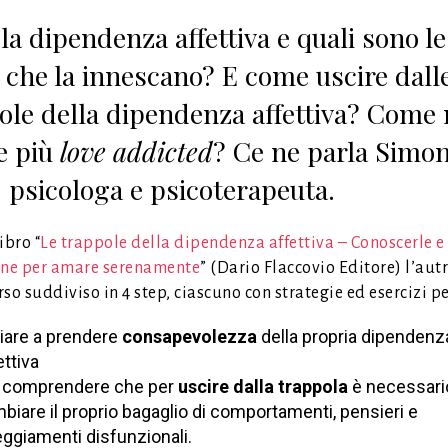
 la dipendenza affettiva e quali sono le
 che la innescano? E come uscire dall
ole della dipendenza affettiva? Come
e più
love addicted
? Ce ne parla Simo
, psicologa e psicoterapeuta.
ibro “
Le trappole della dipendenza affettiva – Conoscerle e
ene per amare serenamente
” (Dario Flaccovio Editore) l’autr
so suddiviso in 4 step, ciascuno con strategie ed esercizi pe
ziare a prendere
consapevolezza
della propria dipendenz
ettiva
 comprendere che per
uscire dalla trappola
è necessari
biare il proprio bagaglio di comportamenti, pensieri e
eggiamenti disfunzionali.