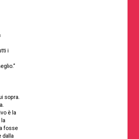
a
ti i
glio.”
ui sopra.
a.
ivo è la
 la
ta fosse
 dalla