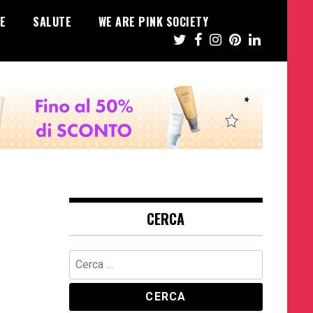
E
SALUTE
WE ARE PINK SOCIETY
CERCA
Ricerca
per: