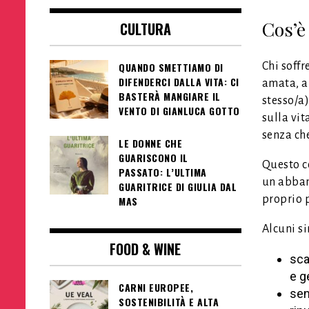
Cos’è
CULTURA
Chi soffr
QUANDO SMETTIAMO DI
DIFENDERCI DALLA VITA: CI
amata, a 
BASTERÀ MANGIARE IL
stesso/a)
VENTO DI GIANLUCA GOTTO
sulla vit
senza che
LE DONNE CHE
GUARISCONO IL
Questo c
PASSATO: L’ULTIMA
un abban
GUARITRICE DI GIULIA DAL
proprio 
MAS
Alcuni si
FOOD & WINE
sca
e g
CARNI EUROPEE,
sen
SOSTENIBILITÀ E ALTA