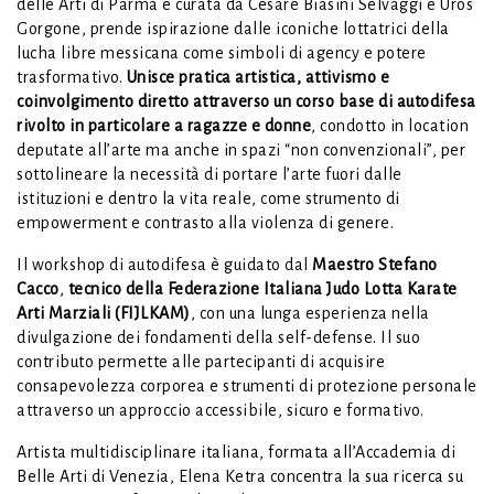
delle Arti di Parma e curata da Cesare Biasini Selvaggi e Uros
Gorgone, prende ispirazione dalle iconiche lottatrici della
lucha libre messicana come simboli di agency e potere
trasformativo.
Unisce pratica artistica, attivismo e
coinvolgimento diretto attraverso un corso base di autodifesa
rivolto in particolare a ragazze e donne
, condotto in location
deputate all’arte ma anche in spazi “non convenzionali”, per
sottolineare la necessità di portare l’arte fuori dalle
istituzioni e dentro la vita reale, come strumento di
empowerment e contrasto alla violenza di genere.
Il workshop di autodifesa è guidato dal
Maestro Stefano
Cacco
,
tecnico della Federazione Italiana Judo Lotta Karate
Arti Marziali (FIJLKAM)
, con una lunga esperienza nella
divulgazione dei fondamenti della self-defense. Il suo
contributo permette alle partecipanti di acquisire
consapevolezza corporea e strumenti di protezione personale
attraverso un approccio accessibile, sicuro e formativo.
Artista multidisciplinare italiana, formata all’Accademia di
Belle Arti di Venezia, Elena Ketra concentra la sua ricerca su