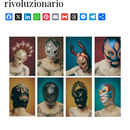
rivoluzionario
Facebook
X
LinkedIn
WhatsApp
Pinterest
Email
Gmail
Threads
Messenger
Telegram
Condividi