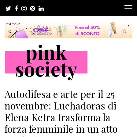
Salta
al
contenuto
Pink Society
Magazine per la crescita personale femminile
Autodifesa e arte per il 25
novembre: Luchadoras di
Elena Ketra trasforma la
forza femminile in un atto