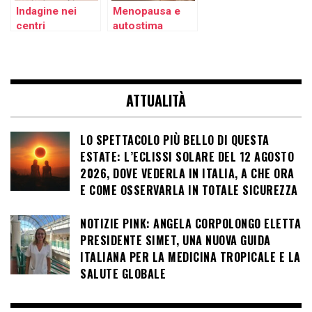
Indagine nei
Menopausa e
centri
autostima
antiviolenza:
femminile: il
quasi la metà
61% delle donne
delle donne
è insoddisfatto
rinuncia a
del proprio
ATTUALITÀ
prevenzione e
corpo ma
cura. Nasce il
chiede più
progetto ‘La
supporto e
LO SPETTACOLO PIÙ BELLO DI QUESTA
salute è di tutte’.
rappresentazione
ESTATE: L’ECLISSI SOLARE DEL 12 AGOSTO
2026, DOVE VEDERLA IN ITALIA, A CHE ORA
E COME OSSERVARLA IN TOTALE SICUREZZA
NOTIZIE PINK: ANGELA CORPOLONGO ELETTA
PRESIDENTE SIMET, UNA NUOVA GUIDA
ITALIANA PER LA MEDICINA TROPICALE E LA
SALUTE GLOBALE