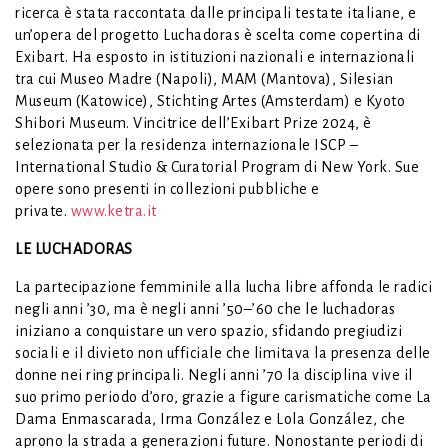
ricerca è stata raccontata dalle principali testate italiane, e
un’opera del progetto Luchadoras è scelta come copertina di
Exibart. Ha esposto in istituzioni nazionali e internazionali
tra cui Museo Madre (Napoli), MAM (Mantova), Silesian
Museum (Katowice), Stichting Artes (Amsterdam) e Kyoto
Shibori Museum. Vincitrice dell’Exibart Prize 2024, è
selezionata per la residenza internazionale ISCP –
International Studio & Curatorial Program di New York. Sue
opere sono presenti in collezioni pubbliche e
private.
www.ketra.it
LE LUCHADORAS
La partecipazione femminile alla lucha libre affonda le radici
negli anni ’30, ma è negli anni ’50–’60 che le luchadoras
iniziano a conquistare un vero spazio, sfidando pregiudizi
sociali e il divieto non ufficiale che limitava la presenza delle
donne nei ring principali. Negli anni ’70 la disciplina vive il
suo primo periodo d’oro, grazie a figure carismatiche come La
Dama Enmascarada, Irma González e Lola González, che
aprono la strada a generazioni future. Nonostante periodi di