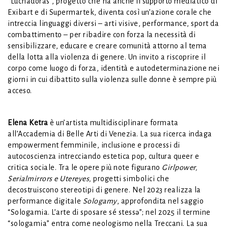
“Luchadoras”, progetto che ha anche il supporto mediatico di
Exibart e di Supermartek, diventa così un’azione corale che
intreccia linguaggi diversi – arti visive, performance, sport da
combattimento – per ribadire con forza la necessità di
sensibilizzare, educare e creare comunità attorno al tema
della lotta alla violenza di genere. Un invito a riscoprire il
corpo come luogo di forza, identità e autodeterminazione nei
giorni in cui dibattito sulla violenza sulle donne è sempre più
acceso.
Elena Ketra
è un’artista multidisciplinare formata
all’Accademia di Belle Arti di Venezia. La sua ricerca indaga
empowerment femminile, inclusione e processi di
autocoscienza intrecciando estetica pop, cultura queer e
critica sociale. Tra le opere più note figurano
Girlpower,
Serialmirrors e Utereyes,
progetti simbolici che
decostruiscono stereotipi di genere. Nel 2023 realizza la
performance digitale
Sologamy
, approfondita nel saggio
“Sologamia. L’arte di sposare sé stessə”; nel 2025 il termine
“sologamia” entra come neologismo nella Treccani. La sua