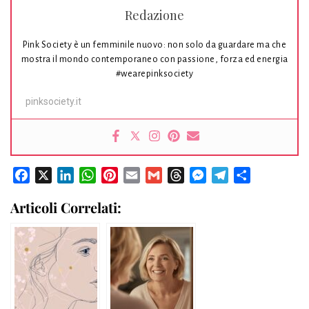
Redazione
Pink Society è un femminile nuovo: non solo da guardare ma che
mostra il mondo contemporaneo con passione, forza ed energia
#wearepinksociety
pinksociety.it
Facebook
X
LinkedIn
WhatsApp
Pinterest
Email
Gmail
Threads
Messenger
Telegram
Condividi
Articoli Correlati: