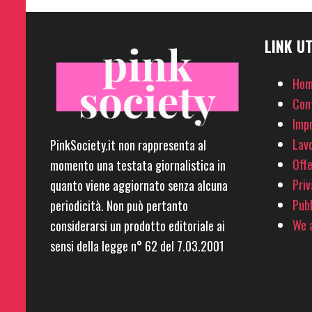
LINK UT
Hom
Con
Imp
Lavo
PinkSociety.it non rappresenta al
Offe
momento una testata giornalistica in
Priv
quanto viene aggiornato senza alcuna
Pubb
periodicità. Non può pertanto
We a
considerarsi un prodotto editoriale ai
sensi della legge n° 62 del 7.03.2001