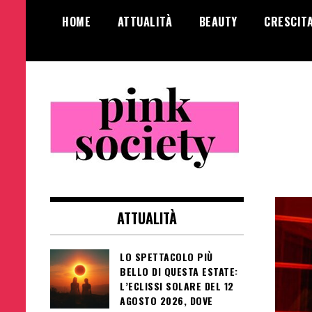
Salta
HOME
ATTUALITÀ
BEAUTY
CRESCIT
al
contenuto
Pink Society
Magazine per la crescita personale
femminile
ATTUALITÀ
LO SPETTACOLO PIÙ
BELLO DI QUESTA ESTATE:
L’ECLISSI SOLARE DEL 12
AGOSTO 2026, DOVE