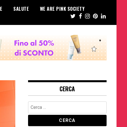
E
SALUTE
WE ARE PINK SOCIETY
CERCA
Ricerca
per: