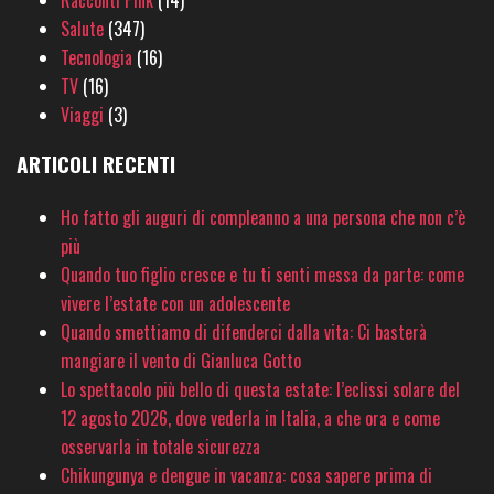
Racconti Pink
(14)
Salute
(347)
Tecnologia
(16)
TV
(16)
Viaggi
(3)
ARTICOLI RECENTI
Ho fatto gli auguri di compleanno a una persona che non c’è
più
Quando tuo figlio cresce e tu ti senti messa da parte: come
vivere l’estate con un adolescente
Quando smettiamo di difenderci dalla vita: Ci basterà
mangiare il vento di Gianluca Gotto
Lo spettacolo più bello di questa estate: l’eclissi solare del
12 agosto 2026, dove vederla in Italia, a che ora e come
osservarla in totale sicurezza
Chikungunya e dengue in vacanza: cosa sapere prima di