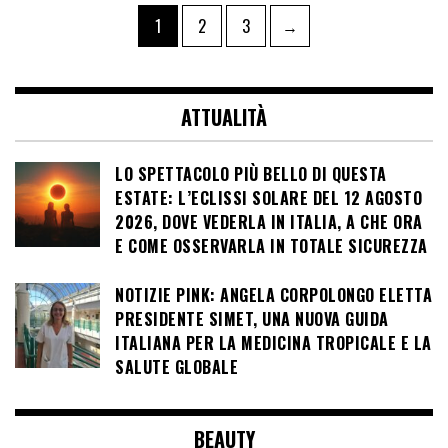
Paginazione
Pagina
Pagina
Pagina
1
2
3
→
degli
articoli
ATTUALITÀ
LO SPETTACOLO PIÙ BELLO DI QUESTA
ESTATE: L’ECLISSI SOLARE DEL 12 AGOSTO
2026, DOVE VEDERLA IN ITALIA, A CHE ORA
E COME OSSERVARLA IN TOTALE SICUREZZA
NOTIZIE PINK: ANGELA CORPOLONGO ELETTA
PRESIDENTE SIMET, UNA NUOVA GUIDA
ITALIANA PER LA MEDICINA TROPICALE E LA
SALUTE GLOBALE
BEAUTY