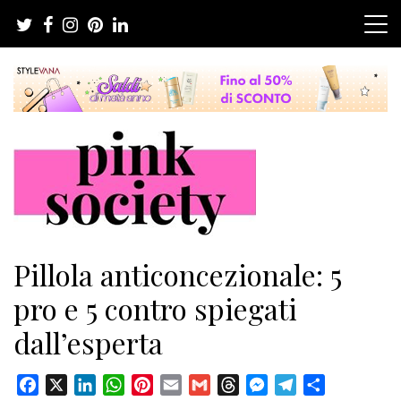
Salta
al
contenuto
Pink Society
Magazine per la crescita personale femminile
Pillola anticoncezionale: 5
pro e 5 contro spiegati
dall’esperta
Facebook
X
LinkedIn
WhatsApp
Pinterest
Email
Gmail
Threads
Messenger
Telegram
Condividi