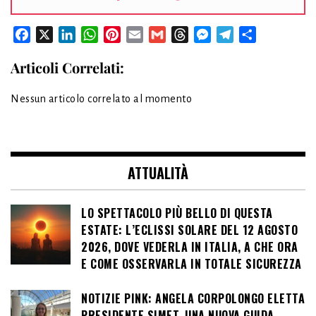
Facebook
X
LinkedIn
WhatsApp
Pinterest
Email
Gmail
Threads
Messenger
Telegram
Condividi
Articoli Correlati:
Nessun articolo correlato al momento
ATTUALITÀ
LO SPETTACOLO PIÙ BELLO DI QUESTA
ESTATE: L’ECLISSI SOLARE DEL 12 AGOSTO
2026, DOVE VEDERLA IN ITALIA, A CHE ORA
E COME OSSERVARLA IN TOTALE SICUREZZA
NOTIZIE PINK: ANGELA CORPOLONGO ELETTA
PRESIDENTE SIMET, UNA NUOVA GUIDA