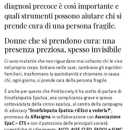
diagnosi precoce è così importante e
quali strumenti possono aiutare chi si
prende cura di una persona fragile.
Donne che si prendono cura: una
presenza preziosa, spesso invisibile
Ci sono malattie che non riguardano mai soltanto chi le vive
nel proprio corpo. Entrano nelle case, cambiano gli equilibri
familiari, trasformano la quotidianità e chiamano in causa
chi, ogni giorno, si prende cura della persona fragile.
È anche per questo che PinkSociety.it ha scelto di parlare di
Encefalopatia Epatica, una complicanza grave e spesso
sottovalutata della cirrosi epatica, al centro della campagna
di advocacy
“Encefalopatia Epatica: riEEsci a vederla?”
,
promossa da
Alfasigma
in collaborazione con
Associazione
EpaC – ETS
e con il patrocinio delle principali società
scientifiche di riferimento:
AIGO, AISF, CLEO, FADOI e SIMG
.