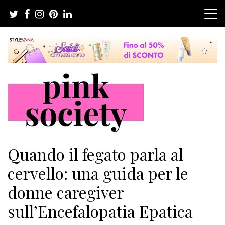
Salta
al
contenuto
Pink Society
Magazine per la crescita personale femminile
Quando il fegato parla al
cervello: una guida per le
donne caregiver
sull’Encefalopatia Epatica