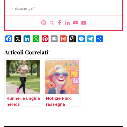
pinksociety.it/
Facebook
X
LinkedIn
WhatsApp
Pinterest
Email
Gmail
Threads
Messenger
Telegram
Condividi
Articoli Correlati:
Runner e unghie
Notizie Pink:
nere: il
rassegna
problema più
stampa di buone
comune tra chi
notizie della
corre e come
settimana