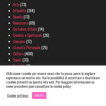
Arte
(73)
Attualità
(194)
Beauty
(73)
Benessere
(69)
Cartoline d'Italia
(14)
Cinema e Spettacoli
(26)
Consumi
(17)
Crescita Personale
(25)
Cultura
(408)
Eventi
(33)
Famiglia
(7)
Fitness
(49)
Utilizziamo i cookie per essere sicuri che tu possa avere la migliore
esperienza sul nostro sito. Hai la possibilità di accettare o disattivare
Food & Wine
(71)
i cookie presenti su questo sito web. Per maggiori informazioni su
Green
(18)
come procedere puoi consultare la cookie policy
Libri
(231)
Cookie settings
ACCETTA
Lifestyle
(298)
Mental Health
(31)