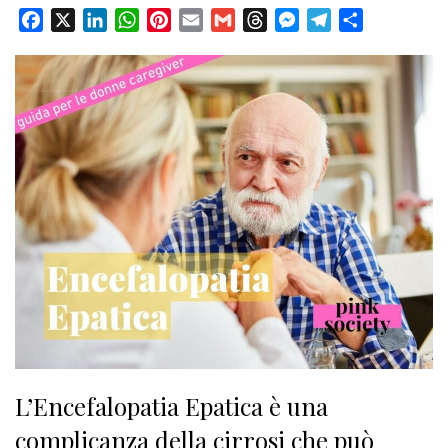
Facebook
X
LinkedIn
WhatsApp
Pinterest
Email
Gmail
Threads
Messenger
Telegram
Condividi
L’Encefalopatia Epatica è una
complicanza della cirrosi che può