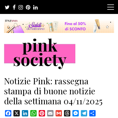
Salta
al
contenuto
Pink Society
Magazine per la crescita personale femminile
Notizie Pink: rassegna
stampa di buone notizie
della settimana 04/11/2025
Facebook
X
LinkedIn
WhatsApp
Pinterest
Email
Gmail
Threads
Messenger
Telegram
Condividi