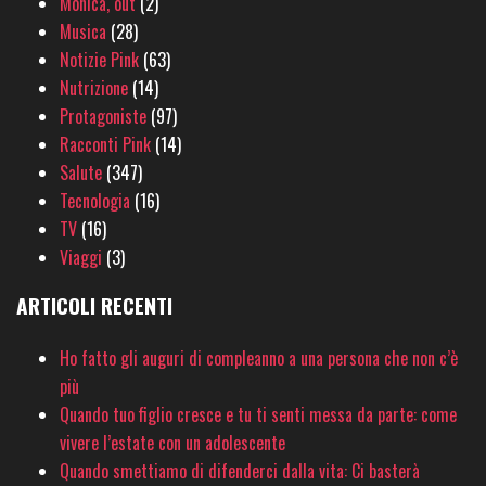
Monica, out
(2)
Musica
(28)
Notizie Pink
(63)
Nutrizione
(14)
Protagoniste
(97)
Racconti Pink
(14)
Salute
(347)
Tecnologia
(16)
TV
(16)
Viaggi
(3)
ARTICOLI RECENTI
Ho fatto gli auguri di compleanno a una persona che non c’è
più
Quando tuo figlio cresce e tu ti senti messa da parte: come
vivere l’estate con un adolescente
Quando smettiamo di difenderci dalla vita: Ci basterà