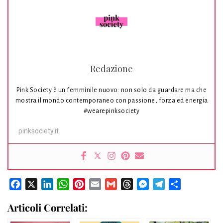
Redazione
Pink Society è un femminile nuovo: non solo da guardare ma che
mostra il mondo contemporaneo con passione, forza ed energia
#wearepinksociety
pinksociety.it
Facebook
X
LinkedIn
WhatsApp
Pinterest
Email
Gmail
Threads
Messenger
Telegram
Condividi
Articoli Correlati: