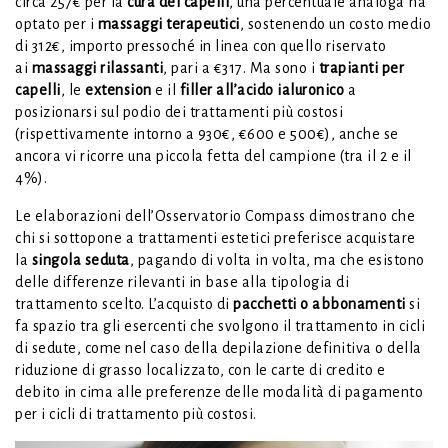
circa 257€ per la
cura dei capelli
, una percentuale analoga ha
optato per i
massaggi terapeutici
, sostenendo un costo medio
di 312€, importo pressoché in linea con quello riservato
ai
massaggi rilassanti
, pari a €317. Ma sono i
trapianti per
capelli
, le
extension
e il
filler all’acido ialuronico
a
posizionarsi sul podio dei trattamenti più costosi
(rispettivamente intorno a 930€, €600 e 500€), anche se
ancora vi ricorre una piccola fetta del campione (tra il 2 e il
4%).
Le elaborazioni dell’Osservatorio Compass dimostrano che
chi si sottopone a trattamenti estetici preferisce acquistare
la
singola seduta
, pagando di volta in volta, ma che esistono
delle differenze rilevanti in base alla tipologia di
trattamento scelto. L’acquisto di
pacchetti o abbonamenti
si
fa spazio tra gli esercenti che svolgono il trattamento in cicli
di sedute, come nel caso della depilazione definitiva o della
riduzione di grasso localizzato, con le carte di credito e
debito in cima alle preferenze delle modalità di pagamento
per i cicli di trattamento più costosi.