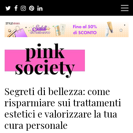
Salta
al
contenuto
Pink Society
Magazine per la crescita personale femminile
Segreti di bellezza: come
risparmiare sui trattamenti
estetici e valorizzare la tua
cura personale