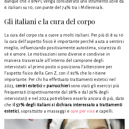
dunque che il BNPL venga considerato uno strumento utile da
6 italiani su 10, con punte del 74% tra i Millennials.
Gli italiani e la cura del corpo
La cura del corpo sta a cuore a molti italiani. Per più di 8 su 10
la cura dell’aspetto fisico è importante perché aiuta a sentirsi
meglio, influenzando positivamente autostima, sicurezza di
sé e umore. Le motivazioni sono diverse e condivise in
maniera trasversale all’interno del campione degli
intervistati: al primo posto si posiziona l’attenzione per
l’aspetto fisico della Gen Z, con il 92% che lo ritiene
importante. Per chi ha effettuato trattamenti estetici nel
2023,
centri estetici
e
parrucchieri
sono stati gli esercizi più
frequentati (rispettivamente dal 28% e dal 26% degli
intervistati) e nel 2024 potrebbero esserlo ancora di più, dato
che
il 57% degli italiani si dichiara interessato a trattamenti
estetici
, soprattutto a massaggi e
cure per viso
e capelli.