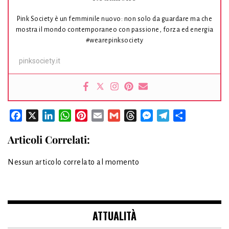
Pink Society è un femminile nuovo: non solo da guardare ma che
mostra il mondo contemporaneo con passione, forza ed energia
#wearepinksociety
pinksociety.it
Facebook
X
LinkedIn
WhatsApp
Pinterest
Email
Gmail
Threads
Messenger
Telegram
Condividi
Articoli Correlati:
Nessun articolo correlato al momento
ATTUALITÀ