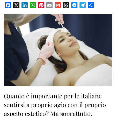
Facebook
X
LinkedIn
WhatsApp
Pinterest
Email
Gmail
Threads
Messenger
Telegram
Condividi
Quanto è importante per le italiane
sentirsi a proprio agio con il proprio
aspetto estetico? Ma soprattutto,