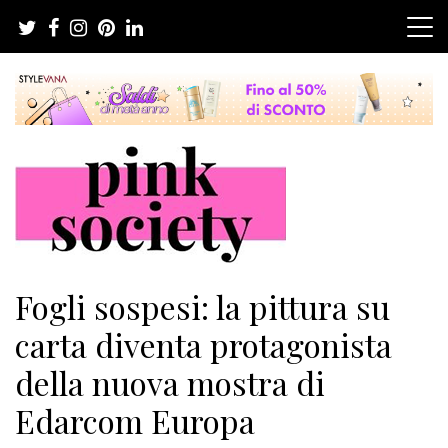
Salta
al
contenuto
Pink Society
Magazine per la crescita personale femminile
Fogli sospesi: la pittura su
carta diventa protagonista
della nuova mostra di
Edarcom Europa