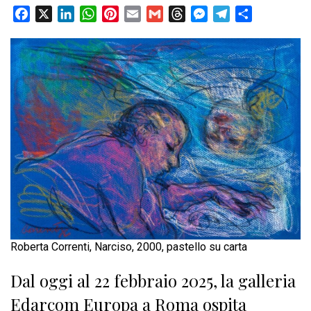
Facebook
X
LinkedIn
WhatsApp
Pinterest
Email
Gmail
Threads
Messenger
Telegram
Condividi
Roberta Correnti, Narciso, 2000, pastello su carta
Dal oggi al 22 febbraio 2025, la galleria
Edarcom Europa a Roma ospita