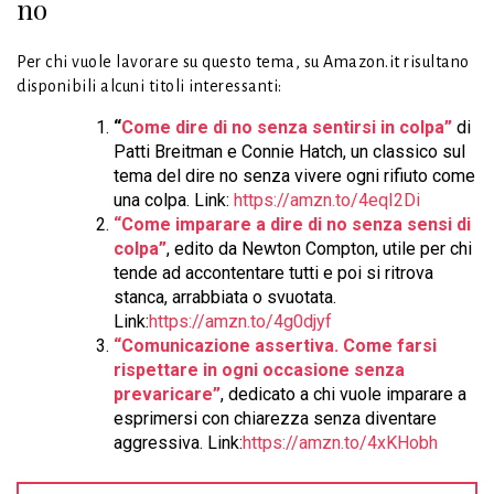
no
Per chi vuole lavorare su questo tema, su Amazon.it risultano
disponibili alcuni titoli interessanti:
“
Come dire di no senza sentirsi in colpa”
di
Patti Breitman e Connie Hatch, un classico sul
tema del dire no senza vivere ogni rifiuto come
una colpa. Link:
https://amzn.to/4eqI2Di
“Come imparare a dire di no senza sensi di
colpa”
, edito da Newton Compton, utile per chi
tende ad accontentare tutti e poi si ritrova
stanca, arrabbiata o svuotata.
Link:
https://amzn.to/4g0djyf
“Comunicazione assertiva. Come farsi
rispettare in ogni occasione senza
prevaricare”
, dedicato a chi vuole imparare a
esprimersi con chiarezza senza diventare
aggressiva. Link:
https://amzn.to/4xKHobh