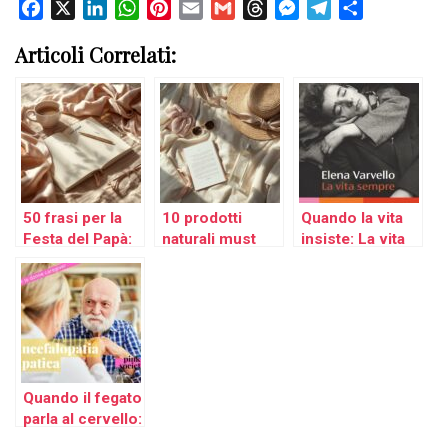
Facebook
X
LinkedIn
WhatsApp
Pinterest
Email
Gmail
Threads
Messenger
Telegram
Condividi
Articoli Correlati:
50 frasi per la
10 prodotti
Quando la vita
Festa del Papà:
naturali must
insiste: La vita
dediche speciali
have per
sempre di Elena
per celebrare un
l’estate: dalla
Varvello
papà speciale
depilazione alle
gambe leggere,
la selezione
perfetta sotto i
40€
Quando il fegato
parla al cervello:
una guida per le