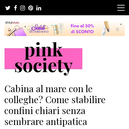
Salta
al
contenuto
Pink Society
Magazine per la crescita personale femminile
Cabina al mare con le
colleghe? Come stabilire
confini chiari senza
sembrare antipatica