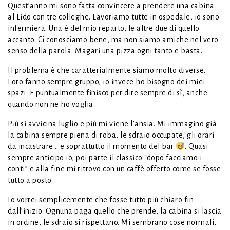
Quest’anno mi sono fatta convincere a prendere una cabina
al Lido con tre colleghe. Lavoriamo tutte in ospedale, io sono
infermiera. Una è del mio reparto, le altre due di quello
accanto. Ci conosciamo bene, ma non siamo amiche nel vero
senso della parola. Magari una pizza ogni tanto e basta.
Il problema è che caratterialmente siamo molto diverse.
Loro fanno sempre gruppo, io invece ho bisogno dei miei
spazi. E puntualmente finisco per dire sempre di sì, anche
quando non ne ho voglia.
Più si avvicina luglio e più mi viene l’ansia. Mi immagino già
la cabina sempre piena di roba, le sdraio occupate, gli orari
da incastrare… e soprattutto il momento del bar
. Quasi
sempre anticipo io, poi parte il classico “dopo facciamo i
conti” e alla fine mi ritrovo con un caffè offerto come se fosse
tutto a posto.
Io vorrei semplicemente che fosse tutto più chiaro fin
dall’inizio. Ognuna paga quello che prende, la cabina si lascia
in ordine, le sdraio si rispettano. Mi sembrano cose normali,