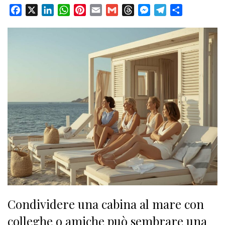
Facebook
X
LinkedIn
WhatsApp
Pinterest
Email
Gmail
Threads
Messenger
Telegram
Condividi
Condividere una cabina al mare con
colleghe o amiche può sembrare una