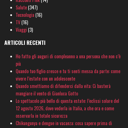
Racconti Pink
(14)
Salute
(347)
Tecnologia
(16)
TV
(16)
Viaggi
(3)
ARTICOLI RECENTI
Ho fatto gli auguri di compleanno a una persona che non c’è
più
Quando tuo figlio cresce e tu ti senti messa da parte: come
vivere l’estate con un adolescente
Quando smettiamo di difenderci dalla vita: Ci basterà
mangiare il vento di Gianluca Gotto
Lo spettacolo più bello di questa estate: l’eclissi solare del
12 agosto 2026, dove vederla in Italia, a che ora e come
osservarla in totale sicurezza
Chikungunya e dengue in vacanza: cosa sapere prima di