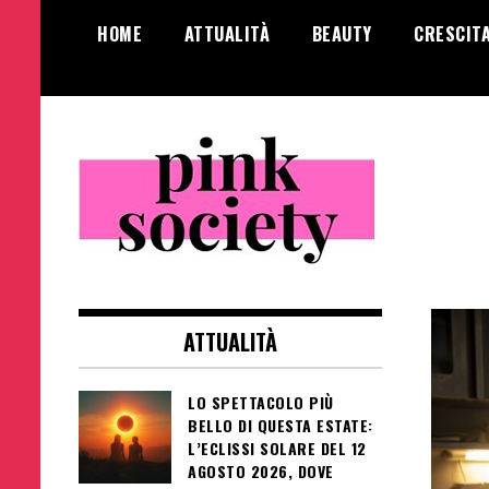
Salta
HOME
ATTUALITÀ
BEAUTY
CRESCIT
al
contenuto
Pink Society
Magazine per la crescita personale
femminile
ATTUALITÀ
LO SPETTACOLO PIÙ
BELLO DI QUESTA ESTATE:
L’ECLISSI SOLARE DEL 12
AGOSTO 2026, DOVE