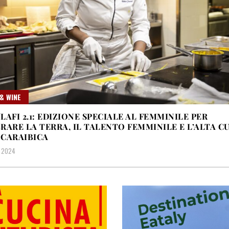
& WINE
LAFI 2.1: EDIZIONE SPECIALE AL FEMMINILE PER
RARE LA TERRA, IL TALENTO FEMMINILE E L’ALTA C
CARAIBICA
 2024