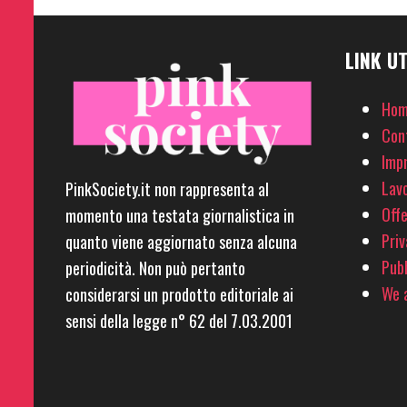
LINK UT
Hom
Con
Imp
Lavo
PinkSociety.it non rappresenta al
Offe
momento una testata giornalistica in
Priv
quanto viene aggiornato senza alcuna
Pubb
periodicità. Non può pertanto
We a
considerarsi un prodotto editoriale ai
sensi della legge n° 62 del 7.03.2001