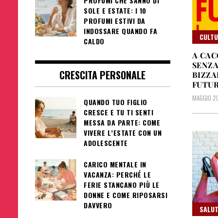
PROFUMI CHE SANNO DI
SOLE E ESTATE: I 10
PROFUMI ESTIVI DA
INDOSSARE QUANDO FA
CULT
CALDO
A CAC
SENZA
CRESCITA PERSONALE
BIZZA
FUTUR
MAGGIO 2
QUANDO TUO FIGLIO
CRESCE E TU TI SENTI
MESSA DA PARTE: COME
VIVERE L’ESTATE CON UN
ADOLESCENTE
CARICO MENTALE IN
VACANZA: PERCHÉ LE
FERIE STANCANO PIÙ LE
DONNE E COME RIPOSARSI
DAVVERO
SALUT