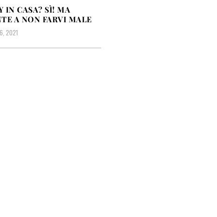
 IN CASA? SÌ! MA
TE A NON FARVI MALE
6, 2021