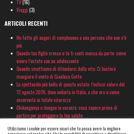
TV
(16)
Viaggi
(3)
ARTICOLI RECENTI
Ho fatto gli auguri di compleanno a una persona che non c’è
più
Quando tuo figlio cresce e tu ti senti messa da parte: come
vivere l’estate con un adolescente
Quando smettiamo di difenderci dalla vita: Ci basterà
mangiare il vento di Gianluca Gotto
Lo spettacolo più bello di questa estate: l’eclissi solare del
12 agosto 2026, dove vederla in Italia, a che ora e come
osservarla in totale sicurezza
Chikungunya e dengue in vacanza: cosa sapere prima di
partire per proteggere la tua salute
Utilizziamo i cookie per essere sicuri che tu possa avere la migliore
esperienza sul nostro sito. Hai la possibilità di accettare o disattivare