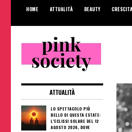
Salta
HOME
ATTUALITÀ
BEAUTY
CRESCIT
al
contenuto
Pink Society
Magazine per la crescita personale
femminile
ATTUALITÀ
LO SPETTACOLO PIÙ
BELLO DI QUESTA ESTATE:
L’ECLISSI SOLARE DEL 12
AGOSTO 2026, DOVE