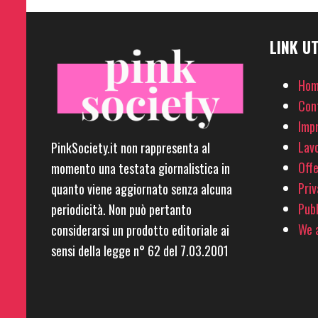
LINK UT
Hom
Con
Imp
Lavo
PinkSociety.it non rappresenta al
Offe
momento una testata giornalistica in
Priv
quanto viene aggiornato senza alcuna
Pubb
periodicità. Non può pertanto
We a
considerarsi un prodotto editoriale ai
sensi della legge n° 62 del 7.03.2001