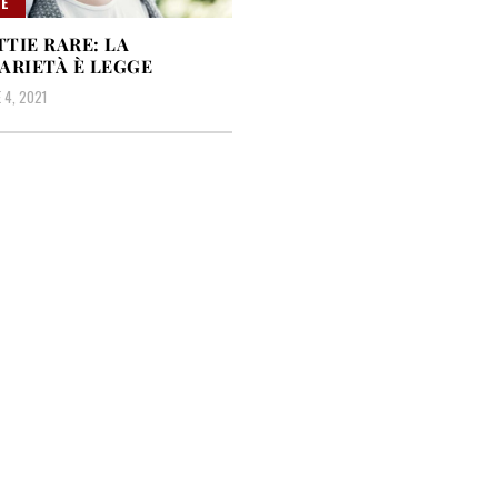
E
TIE RARE: LA
ARIETÀ È LEGGE
4, 2021