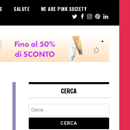
E
SALUTE
WE ARE PINK SOCIETY
CERCA
Ricerca
per: