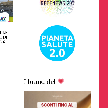
LLE
E DI
L 6
I brand del