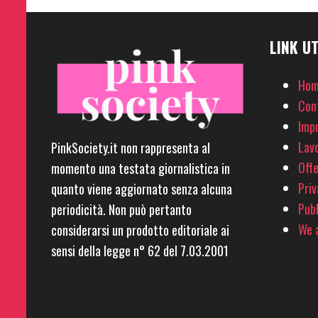
LINK UT
Hom
Con
Imp
Lavo
PinkSociety.it non rappresenta al
Offe
momento una testata giornalistica in
Priv
quanto viene aggiornato senza alcuna
Pubb
periodicità. Non può pertanto
We a
considerarsi un prodotto editoriale ai
sensi della legge n° 62 del 7.03.2001