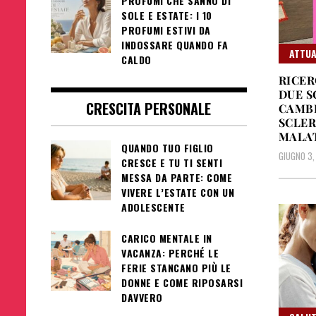
PROFUMI CHE SANNO DI
SOLE E ESTATE: I 10
PROFUMI ESTIVI DA
INDOSSARE QUANDO FA
ATTUA
CALDO
RICER
DUE S
CRESCITA PERSONALE
CAMBI
SCLER
MALAT
QUANDO TUO FIGLIO
GIUGNO 3,
CRESCE E TU TI SENTI
MESSA DA PARTE: COME
VIVERE L’ESTATE CON UN
ADOLESCENTE
CARICO MENTALE IN
VACANZA: PERCHÉ LE
FERIE STANCANO PIÙ LE
DONNE E COME RIPOSARSI
DAVVERO