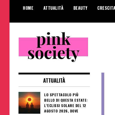
Salta
HOME
ATTUALITÀ
BEAUTY
CRESCIT
al
contenuto
Pink Society
Magazine per la crescita personale
femminile
ATTUALITÀ
LO SPETTACOLO PIÙ
BELLO DI QUESTA ESTATE:
L’ECLISSI SOLARE DEL 12
AGOSTO 2026, DOVE