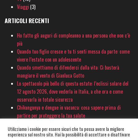
Viaggi
(3)
ARTICOLI RECENTI
Ho fatto gli auguri di compleanno a una persona che non c’è
più
Quando tuo figlio cresce e tu ti senti messa da parte: come
vivere l’estate con un adolescente
Quando smettiamo di difenderci dalla vita: Ci basterà
mangiare il vento di Gianluca Gotto
Lo spettacolo più bello di questa estate: l’eclissi solare del
12 agosto 2026, dove vederla in Italia, a che ora e come
osservarla in totale sicurezza
Chikungunya e dengue in vacanza: cosa sapere prima di
partire per proteggere la tua salute
Utilizziamo i cookie per essere sicuri che tu possa avere la migliore
esperienza sul nostro sito. Hai la possibilità di accettare o disattivare
© PinkSociety.it 2020-2026 - È vietata la copia e la riproduzione dei contenuti