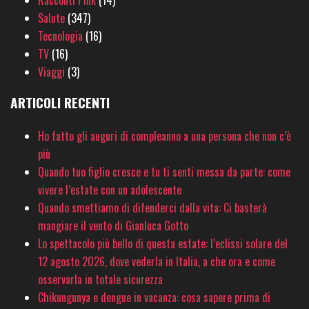
Racconti Pink
(14)
Salute
(347)
Tecnologia
(16)
TV
(16)
Viaggi
(3)
ARTICOLI RECENTI
Ho fatto gli auguri di compleanno a una persona che non c’è
più
Quando tuo figlio cresce e tu ti senti messa da parte: come
vivere l’estate con un adolescente
Quando smettiamo di difenderci dalla vita: Ci basterà
mangiare il vento di Gianluca Gotto
Lo spettacolo più bello di questa estate: l’eclissi solare del
12 agosto 2026, dove vederla in Italia, a che ora e come
osservarla in totale sicurezza
Chikungunya e dengue in vacanza: cosa sapere prima di