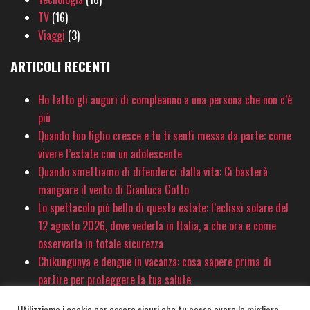
TV
(16)
Viaggi
(3)
ARTICOLI RECENTI
Ho fatto gli auguri di compleanno a una persona che non c’è
più
Quando tuo figlio cresce e tu ti senti messa da parte: come
vivere l’estate con un adolescente
Quando smettiamo di difenderci dalla vita: Ci basterà
mangiare il vento di Gianluca Gotto
Lo spettacolo più bello di questa estate: l’eclissi solare del
12 agosto 2026, dove vederla in Italia, a che ora e come
osservarla in totale sicurezza
Chikungunya e dengue in vacanza: cosa sapere prima di
partire per proteggere la tua salute
Utilizziamo i cookie per essere sicuri che tu possa avere la migliore