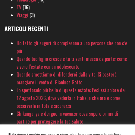
TV
(16)
Viaggi
(3)
ARTICOLI RECENTI
Ho fatto gli auguri di compleanno a una persona che non c’è
più
Quando tuo figlio cresce e tu ti senti messa da parte: come
vivere l’estate con un adolescente
Quando smettiamo di difenderci dalla vita: Ci basterà
mangiare il vento di Gianluca Gotto
Lo spettacolo più bello di questa estate: l’eclissi solare del
12 agosto 2026, dove vederla in Italia, a che ora e come
osservarla in totale sicurezza
Chikungunya e dengue in vacanza: cosa sapere prima di
partire per proteggere la tua salute
Utilizziamo i cookie per essere sicuri che tu possa avere la migliore