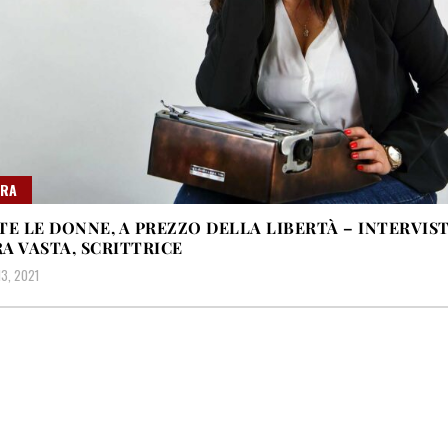
URA
TE LE DONNE, A PREZZO DELLA LIBERTÀ – INTERVIST
A VASTA, SCRITTRICE
3, 2021