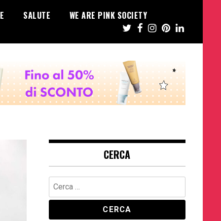
E
SALUTE
WE ARE PINK SOCIETY
CERCA
Ricerca
per: