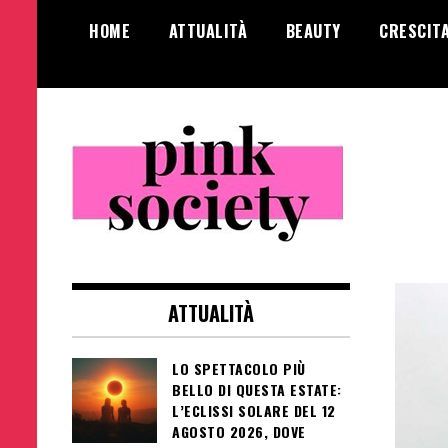
Salta
HOME
ATTUALITÀ
BEAUTY
CRESCIT
al
contenuto
Pink Society
Magazine per la crescita personale
femminile
ATTUALITÀ
LO SPETTACOLO PIÙ
BELLO DI QUESTA ESTATE:
L’ECLISSI SOLARE DEL 12
AGOSTO 2026, DOVE