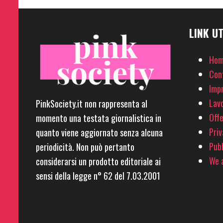
LINK UT
Hom
Con
Imp
Lavo
PinkSociety.it non rappresenta al
Offe
momento una testata giornalistica in
Priv
quanto viene aggiornato senza alcuna
Pubb
periodicità. Non può pertanto
We a
considerarsi un prodotto editoriale ai
sensi della legge n° 62 del 7.03.2001