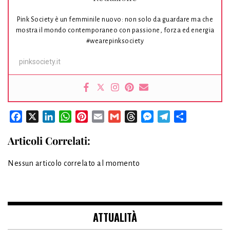
Pink Society è un femminile nuovo: non solo da guardare ma che
mostra il mondo contemporaneo con passione, forza ed energia
#wearepinksociety
pinksociety.it
Facebook
X
LinkedIn
WhatsApp
Pinterest
Email
Gmail
Threads
Messenger
Telegram
Condividi
Articoli Correlati:
Nessun articolo correlato al momento
ATTUALITÀ