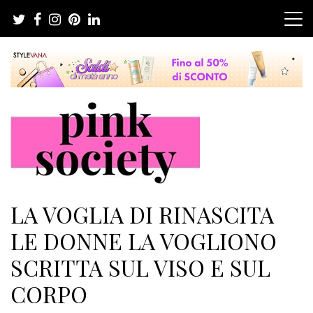
Salta
al
contenuto
Pink Society
Magazine per la crescita personale femminile
LA VOGLIA DI RINASCITA
LE DONNE LA VOGLIONO
SCRITTA SUL VISO E SUL
CORPO