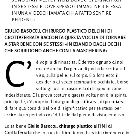
SONO STATI MESI DIFFICILI DOVE CI SI È RINCHIUSI
IN SE STESSI E DOVE SPESSO L’IMMAGINE RIFLESSA
IN UNA VIDEOCHIAMATA CI HA FATTO SENTIRE
PERDENTI»
GIULIO BASOCCU, CHIRURGO PLASTICO DELL’INI DI
GROTTAFERRATA RACCONTA QUESTA VOGLIA DI TORNARE
A STAR BENE CON SE STESSI «INIZIANDO DAGLI OCCHI
CHE SORRIDONO ANCHE CON LA MASCHERINA»
C’
è voglia di rinascita. È dentro ognuno di noi
ma c’è anche l’urgenza di portarla scritta sul
viso, sulla pelle, sul corpo. E allora ecco il
desiderio di veder scomparire occhiaie, borse
sotto gli occhi, cuscinetti di troppo in zone
indesiderate. E la prova costume questa volta non è la spinta
principale, c’è proprio il bisogno di gratificarsi, di premiarsi,
di fare qualcosa di bello e di significativo per se stessi per
uscire da un periodo così difficile dal punto di vista emotivo.
Lo sa bene
Giulio Basoccu, chirurgo plastico all’INI di
Grottaferrata
che in questi ultimi tempi ha visto riprendere in