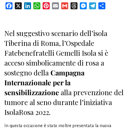
Facebook
X
LinkedIn
WhatsApp
Pinterest
Email
Gmail
Threads
Messenger
Telegram
Condividi
Nel suggestivo scenario dell’isola
Tiberina di Roma, l’Ospedale
Fatebenefratelli Gemelli Isola si è
acceso simbolicamente di rosa a
sostegno della
Campagna
Internazionale per la
sensibilizzazione
alla prevenzione del
tumore al seno durante l’iniziativa
IsolaRosa 2022.
In questa occasione è stato inoltre presentata la nuova