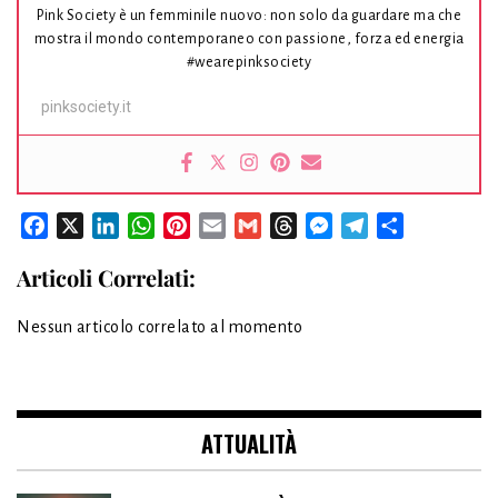
Pink Society è un femminile nuovo: non solo da guardare ma che
mostra il mondo contemporaneo con passione, forza ed energia
#wearepinksociety
pinksociety.it
Facebook
X
LinkedIn
WhatsApp
Pinterest
Email
Gmail
Threads
Messenger
Telegram
Condividi
Articoli Correlati:
Nessun articolo correlato al momento
ATTUALITÀ