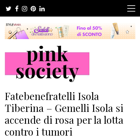
Salta
al
contenuto
Pink Society
Magazine per la crescita personale femminile
Fatebenefratelli Isola
Tiberina – Gemelli Isola si
accende di rosa per la lotta
contro i tumori