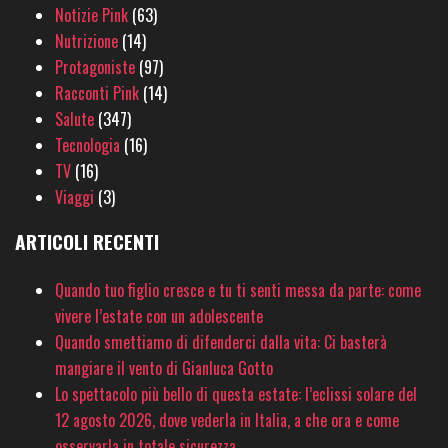
Notizie Pink
(63)
Nutrizione
(14)
Protagoniste
(97)
Racconti Pink
(14)
Salute
(347)
Tecnologia
(16)
TV
(16)
Viaggi
(3)
ARTICOLI RECENTI
Quando tuo figlio cresce e tu ti senti messa da parte: come
vivere l’estate con un adolescente
Quando smettiamo di difenderci dalla vita: Ci basterà
mangiare il vento di Gianluca Gotto
Lo spettacolo più bello di questa estate: l’eclissi solare del
12 agosto 2026, dove vederla in Italia, a che ora e come
osservarla in totale sicurezza