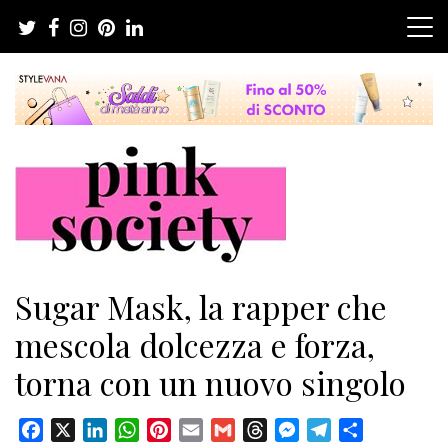
Salta
al
contenuto
Pink Society
Magazine per la crescita personale femminile
Sugar Mask, la rapper che
mescola dolcezza e forza,
torna con un nuovo singolo
Facebook
X
LinkedIn
WhatsApp
Pinterest
Email
Gmail
Threads
Messenger
Telegram
Condividi