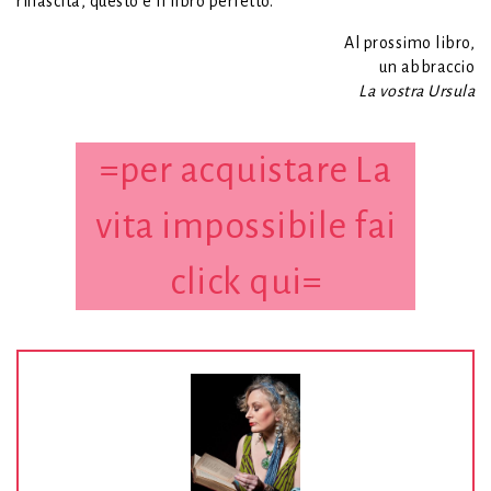
rinascita, questo è il libro perfetto.
Al prossimo libro,
un abbraccio
La vostra Ursula
=per acquistare La
vita impossibile fai
click qui=