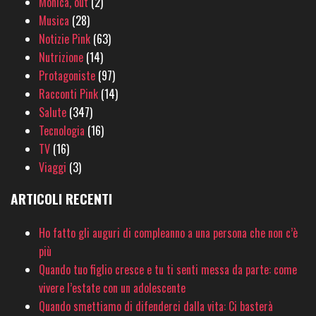
Monica, out
(2)
Musica
(28)
Notizie Pink
(63)
Nutrizione
(14)
Protagoniste
(97)
Racconti Pink
(14)
Salute
(347)
Tecnologia
(16)
TV
(16)
Viaggi
(3)
ARTICOLI RECENTI
Ho fatto gli auguri di compleanno a una persona che non c’è
più
Quando tuo figlio cresce e tu ti senti messa da parte: come
vivere l’estate con un adolescente
Quando smettiamo di difenderci dalla vita: Ci basterà