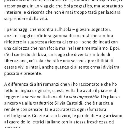
accompagna in un viaggio che è sì geografico, ma soprattutto
interiore, e ci ricorda che non è mai troppo tardi per lasciarsi
sorprendere dalla vita.
I personaggi che incontra sull’isola – giovani sognatori,
anziani saggi e un’intera gamma di umanità che sembra
riflettere la sua stessa ricerca di senso – sono delineati con
una dolcezza che non sfocia mai nel sentimentalismo. E poi,
c’è il contesto di Ibiza, un luogo che diventa simbolo di
liberazione, un’isola che offre una seconda possibilità di
essere vivi e interi, anche quando ci si sente ormai divisi tra
passato e presente.
A differenza di altri romanzi che vi ho raccontato e che ho
letto in lingua originale, questa volta ho avuto il piacere di
leggere la versione italiana di
La vita impossibile
. Un plauso
sincero va alla traduttrice Silvia Castoldi, che è riuscita a
rendere con sensibilità e accuratezza ogni sfumatura
dell’originale. Grazie al suo lavoro, le parole di Haig arrivano
al cuore delle lettrici italiane con la stessa freschezza ed