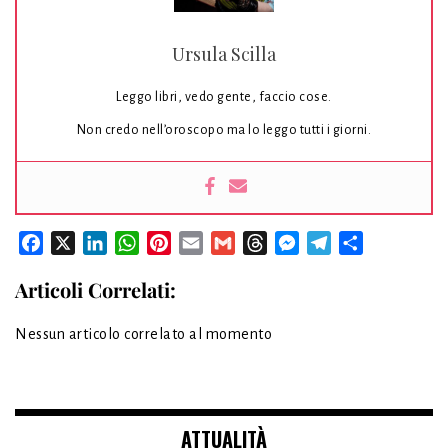
Ursula Scilla
Leggo libri, vedo gente, faccio cose.
Non credo nell’oroscopo ma lo leggo tutti i giorni.
Facebook
X
LinkedIn
WhatsApp
Pinterest
Email
Gmail
Threads
Messenger
Telegram
Condividi
Articoli Correlati:
Nessun articolo correlato al momento
ATTUALITÀ