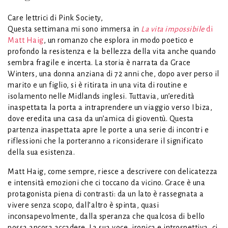
Care lettrici di Pink Society,
Questa settimana mi sono immersa in
La vita impossibile
di
Matt Haig
, un romanzo che esplora in modo poetico e
profondo la resistenza e la bellezza della vita anche quando
sembra fragile e incerta. La storia è narrata da Grace
Winters, una donna anziana di 72 anni che, dopo aver perso il
marito e un figlio, si è ritirata in una vita di routine e
isolamento nelle Midlands inglesi. Tuttavia, un’eredità
inaspettata la porta a intraprendere un viaggio verso Ibiza,
dove eredita una casa da un’amica di gioventù. Questa
partenza inaspettata apre le porte a una serie di incontri e
riflessioni che la porteranno a riconsiderare il significato
della sua esistenza.
Matt Haig, come sempre, riesce a descrivere con delicatezza
e intensità emozioni che ci toccano da vicino. Grace è una
protagonista piena di contrasti: da un lato è rassegnata a
vivere senza scopo, dall’altro è spinta, quasi
inconsapevolmente, dalla speranza che qualcosa di bello
possa ancora accadere. La sua voce, ironica e introspettiva, ci