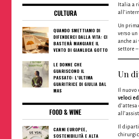
Italia a 
CULTURA
all’inte
Un prima
QUANDO SMETTIAMO DI
verso un
DIFENDERCI DALLA VITA: CI
anche ai 
BASTERÀ MANGIARE IL
settore 
VENTO DI GIANLUCA GOTTO
LE DONNE CHE
GUARISCONO IL
Un di
PASSATO: L’ULTIMA
GUARITRICE DI GIULIA DAL
MAS
Il nuovo
veloci ed
d’attesa
FOOD & WINE
all’assi
Il dipart
CARNI EUROPEE,
chirurgic
SOSTENIBILITÀ E ALTA