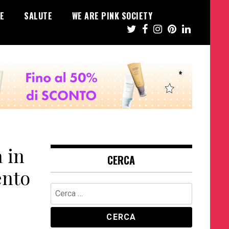
E
SALUTE
WE ARE PINK SOCIETY
 in
CERCA
ento
Ricerca
per: