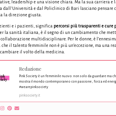
tive, leadership e una visione chiara. Ma la sua carriera e l
 dall’Università e dal Policlinico di Bari lasciano pensare 
a la direzione giusta.
zienti e i pazienti, significa
percorsi più trasparenti e cure 
Per la sanità italiana, è il segno di un cambiamento che mett
 collaborazione multidisciplinare. Per le donne, è l’ennesim
 che il talento femminile non è più un’eccezione, ma una re
cambiare il volto della medicina.
Redazione
Pink Society è un femminile nuovo: non solo da guardare ma c
mostra il mondo contemporaneo con passione, forza ed energ
#wearepinksociety
pinksociety.it