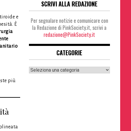
SCRIVI ALLA REDAZIONE
tiroide e
Per segnalare notizie e comunicare con
esità. È
la Redazione di PinkSociety.it, scrivi a
rurgia
redazione@PinkSociety.it
ente
anitario
CATEGORIE
l
Categorie
oste più
ità
tolineata