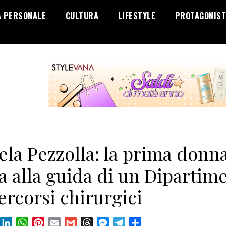
A PERSONALE
CULTURA
LIFESTYLE
PROTAGONIST
la Pezzolla: la prima donna
ia alla guida di un Dipartim
ercorsi chirurgici
book
X
LinkedIn
WhatsApp
Pinterest
Email
Gmail
Threads
Messenger
Telegram
Condividi