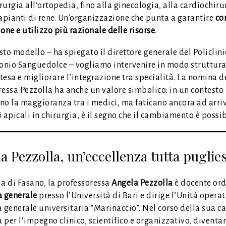
urgia all’ortopedia, fino alla ginecologia, alla cardiochirur
rapianti di rene. Un’organizzazione che punta a garantire
co
one e utilizzo più razionale delle risorse
.
to modello – ha spiegato il direttore generale del Policlini
tonio Sanguedolce – vogliamo intervenire in modo struttura
ttesa e migliorare l’integrazione tra specialità. La nomina d
essa Pezzolla ha anche un valore simbolico: in un contesto i
no la maggioranza tra i medici, ma faticano ancora ad arri
 apicali in chirurgia, è il segno che il cambiamento è possib
a Pezzolla, un’eccellenza tutta puglie
ia di Fasano, la professoressa
Angela Pezzolla
è docente ord
a generale
presso l’Università di Bari e dirige l’Unità operat
 generale universitaria “Marinaccio”. Nel corso della sua ca
a per l’impegno clinico, scientifico e organizzativo, divent