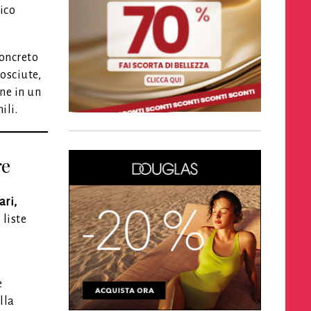
ico
concreto
osciute,
ne in un
ili.
re
ari,
 liste
o
e
lla