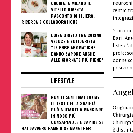
CUCINA: A MILANO IL
neurochir
VITELLO DIVENTA
centro t
RACCONTO DI FILIERA,
integrazi
RICERCA E COLLABORAZIONE
“Con ques
LUISA ORIZIO TRA CUCINA
Bari, An
VELOCE E SOLIDARIETÀ:
liste d’a
“LE ERBE AROMATICHE
DANNO SAPORE ANCHE
professor
ALLE GIORNATE PIÙ PIENE”
donne so
posizioni
LIFESTYLE
Angel
NON TI SENTI MAI SAZIA?
IL TEST DELLA SAZIETÀ
Originar
PUÒ AIUTARTI A MANGIARE
IN MODO PIÙ
Chirurgi
CONSAPEVOLE E CAPIRE SE
Chirurgia
HAI DAVVERO FAME O SE MANGI PER
è distint