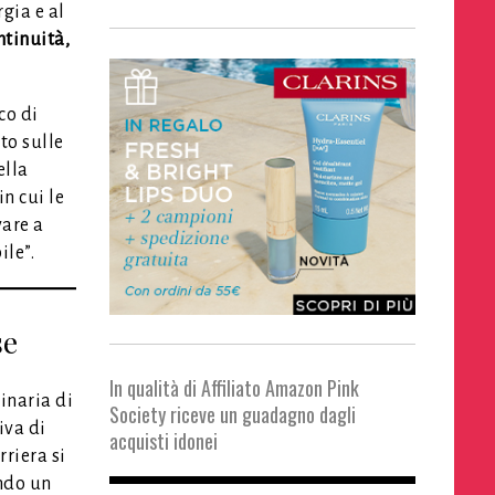
gia e al
ntinuità,
co di
to sulle
ella
n cui le
vare a
ile”.
se
In qualità di Affiliato Amazon Pink
inaria di
Society riceve un guadagno dagli
iva di
acquisti idonei
rriera si
ando un