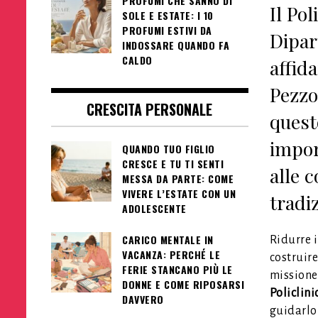
PROFUMI CHE SANNO DI
Il Pol
SOLE E ESTATE: I 10
PROFUMI ESTIVI DA
Dipar
INDOSSARE QUANDO FA
CALDO
affid
Pezzol
CRESCITA PERSONALE
quest
impor
QUANDO TUO FIGLIO
CRESCE E TU TI SENTI
alle 
MESSA DA PARTE: COME
VIVERE L’ESTATE CON UN
tradi
ADOLESCENTE
CARICO MENTALE IN
Ridurre i
VACANZA: PERCHÉ LE
costruire
FERIE STANCANO PIÙ LE
missione
DONNE E COME RIPOSARSI
Policlini
DAVVERO
guidarlo