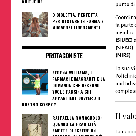
ABITUDINE
punto di
BICICLETTA, PERFETTA
Coordina 
PER RESTARE IN FORMA E
fa parte 
MUOVERSI LIBERAMENTE
membro d
(SIUEC)
e
(SIPAD)
,
PROTAGONISTE
(NIRS)
.
La sua vi
SERENA WILLIAMS, I
Policlini
FARMACI DIMAGRANTI E LA
multidisc
DOMANDA CHE NESSUNO
VUOLE FARSI: A CHI
complete 
APPARTIENE DAVVERO IL
NOSTRO CORPO?
Il val
RAFFAELLA ROMAGNOLO:
QUANDO LA FRAGILITÀ
SMETTE DI ESSERE UN
La nomina