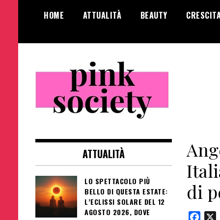
Salta
HOME
ATTUALITÀ
BEAUTY
CRESCIT
al
contenuto
Pink Society
Magazine per la crescita personale
femminile
Ange
ATTUALITÀ
Ital
LO SPETTACOLO PIÙ
di p
BELLO DI QUESTA ESTATE:
L’ECLISSI SOLARE DEL 12
AGOSTO 2026, DOVE
Face