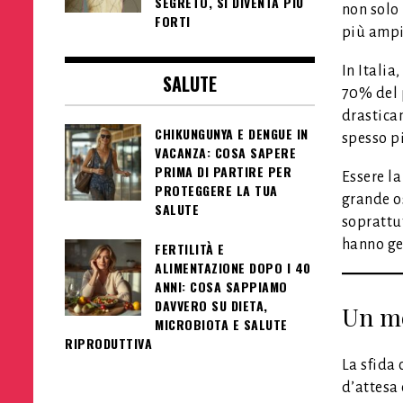
SEGRETO, SI DIVENTA PIÙ
non solo 
FORTI
più amp
In Italia
SALUTE
70% del p
drasticam
CHIKUNGUNYA E DENGUE IN
spesso pi
VACANZA: COSA SAPERE
PRIMA DI PARTIRE PER
Essere l
PROTEGGERE LA TUA
grande o
SALUTE
soprattu
hanno ge
FERTILITÀ E
ALIMENTAZIONE DOPO I 40
ANNI: COSA SAPPIAMO
DAVVERO SU DIETA,
Un mo
MICROBIOTA E SALUTE
RIPRODUTTIVA
La sfida 
d’attesa