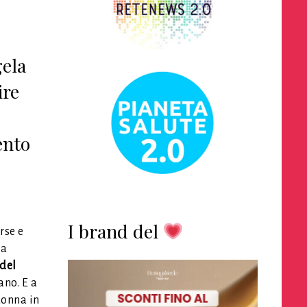
gela
ire
ento
I brand del
rse e
la
 del
ano. E a
donna in