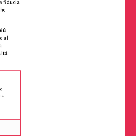
a fiducia
che
più
e al
a
altà
he
ia