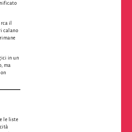
nificato
rca il
ri calano
a rimane
ici in un
o, ma
non
 le liste
cità