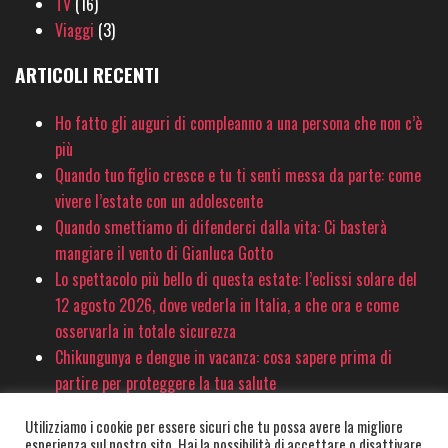
TV
(16)
Viaggi
(3)
ARTICOLI RECENTI
Ho fatto gli auguri di compleanno a una persona che non c’è
più
Quando tuo figlio cresce e tu ti senti messa da parte: come
vivere l’estate con un adolescente
Quando smettiamo di difenderci dalla vita: Ci basterà
mangiare il vento di Gianluca Gotto
Lo spettacolo più bello di questa estate: l’eclissi solare del
12 agosto 2026, dove vederla in Italia, a che ora e come
osservarla in totale sicurezza
Chikungunya e dengue in vacanza: cosa sapere prima di
partire per proteggere la tua salute
Utilizziamo i cookie per essere sicuri che tu possa avere la migliore
esperienza sul nostro sito. Hai la possibilità di accettare o disattivare