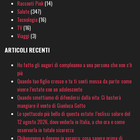
Racconti Pink
(14)
Salute
(347)
Tecnologia
(16)
TV
(16)
Viaggi
(3)
ARTICOLI RECENTI
Ho fatto gli auguri di compleanno a una persona che non c’è
più
Quando tuo figlio cresce e tu ti senti messa da parte: come
vivere l’estate con un adolescente
Quando smettiamo di difenderci dalla vita: Ci basterà
mangiare il vento di Gianluca Gotto
Lo spettacolo più bello di questa estate: l’eclissi solare del
12 agosto 2026, dove vederla in Italia, a che ora e come
osservarla in totale sicurezza
Chikungunya e dengue in vacanza: cosa sapere prima di