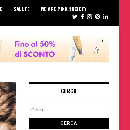
E
SALUTE
WE ARE PINK SOCIETY
CERCA
Ricerca
per: