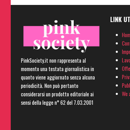
LINK UT
Hom
Con
Imp
Lavo
PinkSociety.it non rappresenta al
Offe
momento una testata giornalistica in
Priv
quanto viene aggiornato senza alcuna
Pubb
periodicità. Non può pertanto
We a
considerarsi un prodotto editoriale ai
sensi della legge n° 62 del 7.03.2001