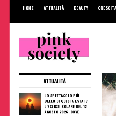
Salta
HOME
ATTUALITÀ
BEAUTY
CRESCIT
al
contenuto
Pink Society
Magazine per la crescita personale
femminile
ATTUALITÀ
LO SPETTACOLO PIÙ
BELLO DI QUESTA ESTATE:
L’ECLISSI SOLARE DEL 12
AGOSTO 2026, DOVE