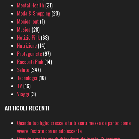
Mental Health
(31)
Moda & Shopping
(20)
Monica, out
(1)
Musica
(28)
Notizie Pink
(63)
Nutrizione
(14)
Protagoniste
(97)
Racconti Pink
(14)
Salute
(347)
Tecnologia
(16)
TV
(16)
Viaggi
(3)
ARTICOLI RECENTI
Quando tuo figlio cresce e tu ti senti messa da parte: come
vivere l’estate con un adolescente
Quando smettiamo di difenderci dalla vita: Ci basterà