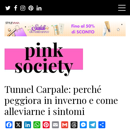
Salta
al
contenuto
Pink Society
Magazine per la crescita personale femminile
Tunnel Carpale: perché
peggiora in inverno e come
alleviarne i sintomi
Facebook
X
LinkedIn
WhatsApp
Pinterest
Email
Gmail
Threads
Messenger
Telegram
Condividi