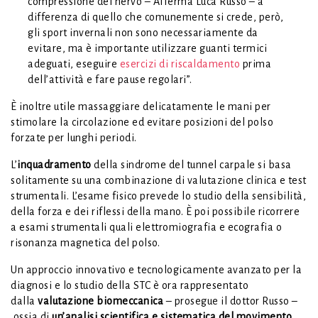
compressione del nervo – Afferma Luca Russo – a
differenza di quello che comunemente si crede, però,
gli sport invernali non sono necessariamente da
evitare, ma è importante utilizzare guanti termici
adeguati, eseguire
esercizi di riscaldamento
prima
dell’attività e fare pause regolari”.
È inoltre utile massaggiare delicatamente le mani per
stimolare la circolazione ed evitare posizioni del polso
forzate per lunghi periodi.
L’
inquadramento
della sindrome del tunnel carpale si basa
solitamente su una combinazione di valutazione clinica e test
strumentali. L’esame fisico prevede lo studio della sensibilità,
della forza e dei riflessi della mano. È poi possibile ricorrere
a esami strumentali quali elettromiografia e ecografia o
risonanza magnetica del polso.
Un approccio innovativo e tecnologicamente avanzato per la
diagnosi e lo studio della STC è ora rappresentato
dalla
valutazione biomeccanica
– prosegue il dottor Russo –
ossia di
un’analisi scientifica e sistematica del movimento