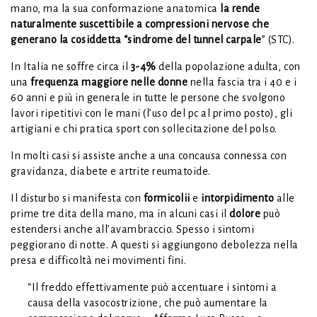
mano, ma la sua conformazione anatomica
la rende
naturalmente suscettibile a compressioni nervose che
generano la cosiddetta “sindrome del tunnel carpale
” (STC).
In Italia ne soffre circa il
3-4%
della popolazione adulta, con
una
frequenza maggiore nelle donne
nella fascia tra i 40 e i
60 anni e più in generale in tutte le persone che svolgono
lavori ripetitivi con le mani (l’uso del pc al primo posto), gli
artigiani e chi pratica sport con sollecitazione del polso.
In molti casi si assiste anche a una concausa connessa con
gravidanza, diabete e artrite reumatoide.
Il disturbo si manifesta con
formicolii
e
intorpidimento
alle
prime tre dita della mano, ma in alcuni casi il
dolore
può
estendersi anche all’avambraccio. Spesso i sintomi
peggiorano di notte. A questi si aggiungono debolezza nella
presa e difficoltà nei movimenti fini.
“Il freddo effettivamente può accentuare i sintomi a
causa della vasocostrizione, che può aumentare la