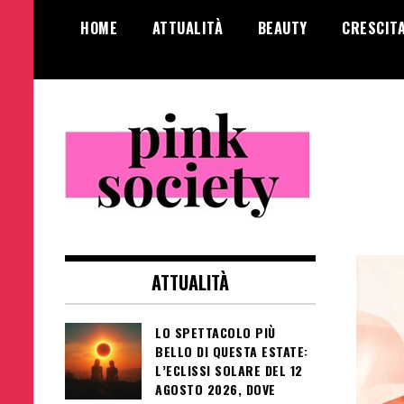
Salta
HOME
ATTUALITÀ
BEAUTY
CRESCIT
al
contenuto
Pink Society
Magazine per la crescita personale
femminile
ATTUALITÀ
LO SPETTACOLO PIÙ
BELLO DI QUESTA ESTATE:
L’ECLISSI SOLARE DEL 12
AGOSTO 2026, DOVE