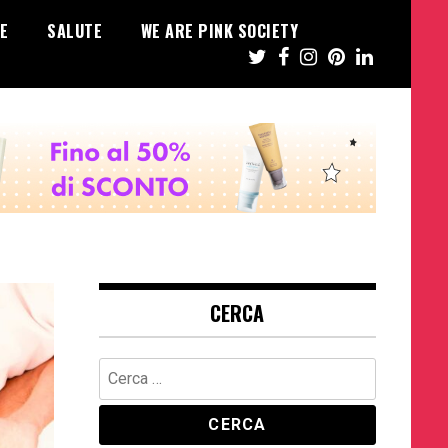
E
SALUTE
WE ARE PINK SOCIETY
CERCA
Ricerca
per: