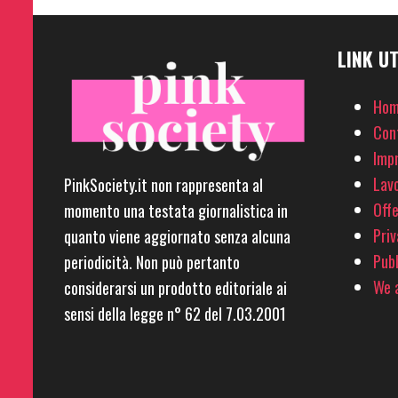
LINK UT
Hom
Con
Imp
Lavo
PinkSociety.it non rappresenta al
Offe
momento una testata giornalistica in
Priv
quanto viene aggiornato senza alcuna
Pubb
periodicità. Non può pertanto
We a
considerarsi un prodotto editoriale ai
sensi della legge n° 62 del 7.03.2001