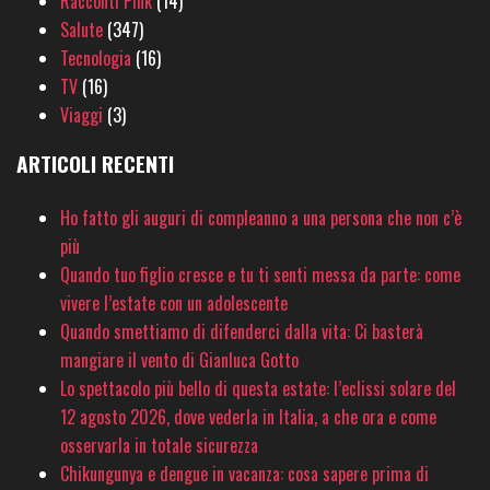
Racconti Pink
(14)
Salute
(347)
Tecnologia
(16)
TV
(16)
Viaggi
(3)
ARTICOLI RECENTI
Ho fatto gli auguri di compleanno a una persona che non c’è
più
Quando tuo figlio cresce e tu ti senti messa da parte: come
vivere l’estate con un adolescente
Quando smettiamo di difenderci dalla vita: Ci basterà
mangiare il vento di Gianluca Gotto
Lo spettacolo più bello di questa estate: l’eclissi solare del
12 agosto 2026, dove vederla in Italia, a che ora e come
osservarla in totale sicurezza
Chikungunya e dengue in vacanza: cosa sapere prima di