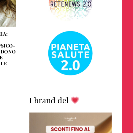
IA:
PSICO-
ENDONO
E
I E
I brand del