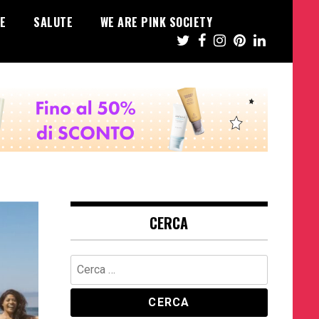
E
SALUTE
WE ARE PINK SOCIETY
CERCA
Ricerca
per: