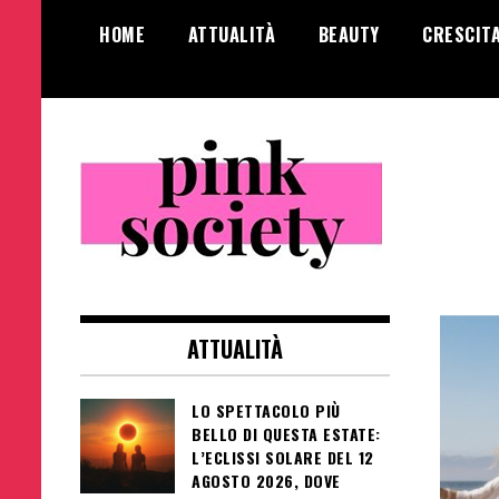
Salta
HOME
ATTUALITÀ
BEAUTY
CRESCIT
al
contenuto
Pink Society
Magazine per la crescita personale
femminile
ATTUALITÀ
LO SPETTACOLO PIÙ
BELLO DI QUESTA ESTATE:
L’ECLISSI SOLARE DEL 12
AGOSTO 2026, DOVE