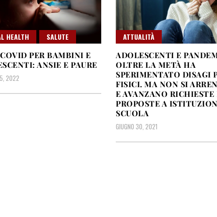
L HEALTH
SALUTE
ATTUALITÀ
COVID PER BAMBINI E
ADOLESCENTI E PANDEM
SCENTI: ANSIE E PAURE
OLTRE LA METÀ HA
SPERIMENTATO DISAGI 
5, 2022
FISICI. MA NON SI ARR
E AVANZANO RICHIESTE 
PROPOSTE A ISTITUZION
SCUOLA
GIUGNO 30, 2021