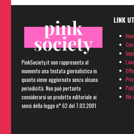
LINK UT
Hom
Con
Imp
Lavo
PinkSociety.it non rappresenta al
Offe
momento una testata giornalistica in
Priv
quanto viene aggiornato senza alcuna
Pubb
periodicità. Non può pertanto
We a
considerarsi un prodotto editoriale ai
sensi della legge n° 62 del 7.03.2001