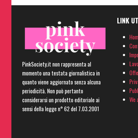
LINK UT
Hom
Con
Imp
Lavo
PinkSociety.it non rappresenta al
Offe
momento una testata giornalistica in
Priv
quanto viene aggiornato senza alcuna
Pubb
periodicità. Non può pertanto
We a
considerarsi un prodotto editoriale ai
sensi della legge n° 62 del 7.03.2001