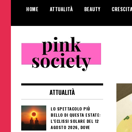
Salta
HOME
ATTUALITÀ
BEAUTY
CRESCIT
al
contenuto
Pink Society
Magazine per la crescita personale
femminile
ATTUALITÀ
LO SPETTACOLO PIÙ
BELLO DI QUESTA ESTATE:
L’ECLISSI SOLARE DEL 12
AGOSTO 2026, DOVE