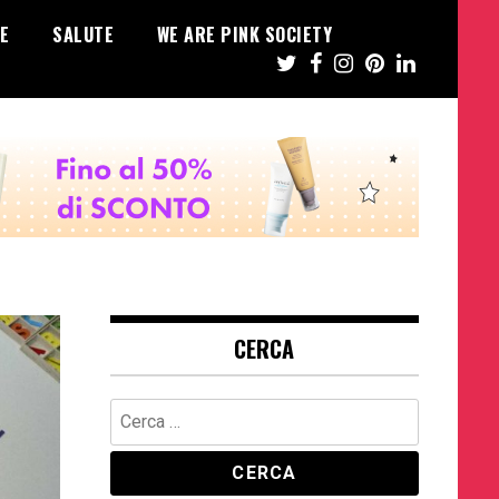
E
SALUTE
WE ARE PINK SOCIETY
CERCA
Ricerca
per: