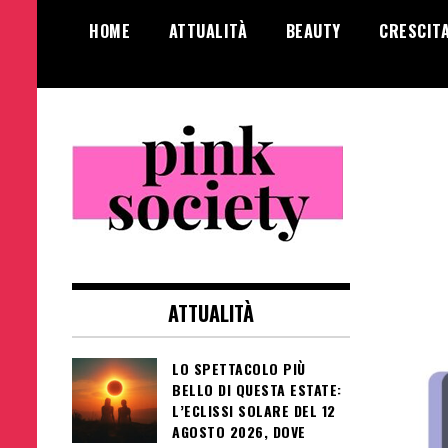
Salta
HOME
ATTUALITÀ
BEAUTY
CRESCIT
al
contenuto
Pink Society
Magazine per la crescita personale
femminile
ATTUALITÀ
LO SPETTACOLO PIÙ
BELLO DI QUESTA ESTATE:
L’ECLISSI SOLARE DEL 12
AGOSTO 2026, DOVE