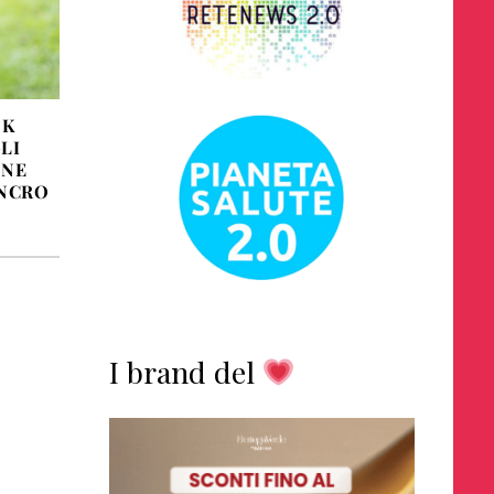
OK
LI
NNE
ANCRO
I brand del