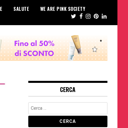
E
SALUTE
WE ARE PINK SOCIETY
CERCA
Ricerca
per: