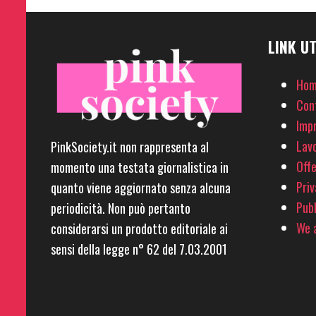
LINK UT
Hom
Con
Imp
Lavo
PinkSociety.it non rappresenta al
Offe
momento una testata giornalistica in
Priv
quanto viene aggiornato senza alcuna
Pubb
periodicità. Non può pertanto
We a
considerarsi un prodotto editoriale ai
sensi della legge n° 62 del 7.03.2001