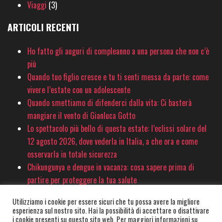
Viaggi
(3)
ARTICOLI RECENTI
Ho fatto gli auguri di compleanno a una persona che non c’è
più
Quando tuo figlio cresce e tu ti senti messa da parte: come
vivere l’estate con un adolescente
Quando smettiamo di difenderci dalla vita: Ci basterà
mangiare il vento di Gianluca Gotto
Lo spettacolo più bello di questa estate: l’eclissi solare del
12 agosto 2026, dove vederla in Italia, a che ora e come
osservarla in totale sicurezza
Chikungunya e dengue in vacanza: cosa sapere prima di
partire per proteggere la tua salute
Utilizziamo i cookie per essere sicuri che tu possa avere la migliore
esperienza sul nostro sito. Hai la possibilità di accettare o disattivare
© PinkSociety.it 2020-2026 - È vietata la copia e la riproduzione dei contenuti
i cookie presenti su questo sito web. Per maggiori informazioni su