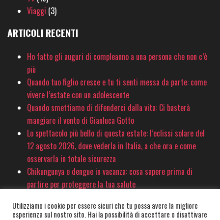
Viaggi
(3)
ARTICOLI RECENTI
Ho fatto gli auguri di compleanno a una persona che non c’è
più
Quando tuo figlio cresce e tu ti senti messa da parte: come
vivere l’estate con un adolescente
Quando smettiamo di difenderci dalla vita: Ci basterà
mangiare il vento di Gianluca Gotto
Lo spettacolo più bello di questa estate: l’eclissi solare del
12 agosto 2026, dove vederla in Italia, a che ora e come
osservarla in totale sicurezza
Chikungunya e dengue in vacanza: cosa sapere prima di
partire per proteggere la tua salute
Utilizziamo i cookie per essere sicuri che tu possa avere la migliore
esperienza sul nostro sito. Hai la possibilità di accettare o disattivare
© PinkSociety.it 2020-2026 - È vietata la copia e la riproduzione dei contenuti