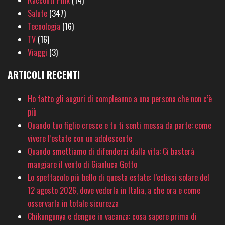
Racconti Pink
(14)
Salute
(347)
Tecnologia
(16)
TV
(16)
Viaggi
(3)
ARTICOLI RECENTI
Ho fatto gli auguri di compleanno a una persona che non c’è
più
Quando tuo figlio cresce e tu ti senti messa da parte: come
vivere l’estate con un adolescente
Quando smettiamo di difenderci dalla vita: Ci basterà
mangiare il vento di Gianluca Gotto
Lo spettacolo più bello di questa estate: l’eclissi solare del
12 agosto 2026, dove vederla in Italia, a che ora e come
osservarla in totale sicurezza
Chikungunya e dengue in vacanza: cosa sapere prima di