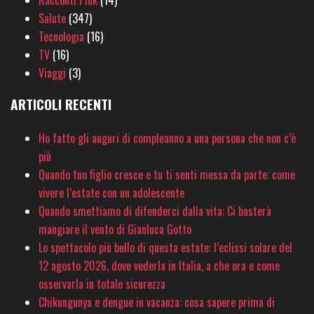
Racconti Pink
(14)
Salute
(347)
Tecnologia
(16)
TV
(16)
Viaggi
(3)
ARTICOLI RECENTI
Ho fatto gli auguri di compleanno a una persona che non c’è
più
Quando tuo figlio cresce e tu ti senti messa da parte: come
vivere l’estate con un adolescente
Quando smettiamo di difenderci dalla vita: Ci basterà
mangiare il vento di Gianluca Gotto
Lo spettacolo più bello di questa estate: l’eclissi solare del
12 agosto 2026, dove vederla in Italia, a che ora e come
osservarla in totale sicurezza
Chikungunya e dengue in vacanza: cosa sapere prima di